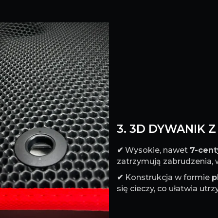
3. 3D DYWANIK 
✔
Wysokie, nawet
7-cen
zatrzymują zabrudzenia, w
✔
Konstrukcja w formie
p
się cieczy, co ułatwia ut