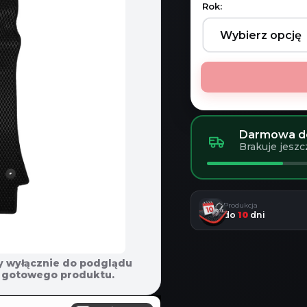
Rok:
Darmowa do
Brakuje jeszc
Produkcja
do
10
dni
y wyłącznie do podglądu
em gotowego produktu.