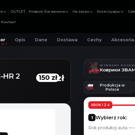
ля
OUTLET
Коврик багажника
На заказ
Аксессуары
Gal
Контакт
tor
Opis
Dane
Dostawa
Cechy
Akcesoria
WYBRANY POJAZ
-HR 2
150 zł
150 zł
Produkcja w
Polsce
KROK 1 Z 4
Wybierz rok:
Rok produkcji auta — 