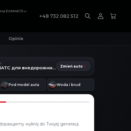
eria EVAMATS
Войти
Корзина
+48 732 082 512
Opinie
D
Zmień auto
Коврики ЭВАМАТС для внедорожника Toyota C-HR 2 поколения
Pod model auta
Woda i brud
dopasujemy wykrój do Twojej generacji.