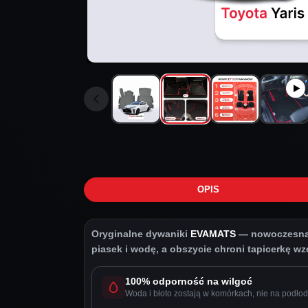
OPIS
Oryginalne dywaniki
EVAMATS
— nowoczesna o
piasek i wodę, a obszycie chroni tapicerkę wzdł
100% odporność na wilgoć
Woda i błoto zostają w komórkach, nie na podłod