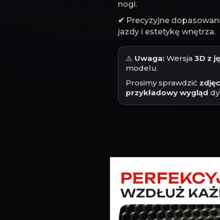
nogi.
✔
Precyzyjne dopasowanie
jazdy i estetykę wnętrza.
⚠️
Uwaga:
Wersja
3D z 
modelu.
Prosimy sprawdzić
zdję
przykładowy wygląd
dy