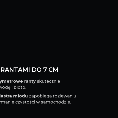
Z RANTAMI DO 7 CM
tymetrowe ranty
skutecznie
odę i błoto.
lastra miodu
zapobiega rozlewaniu
rzymanie czystości w samochodzie.