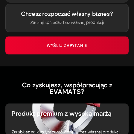
Chcesz rozpocząć własny biznes?
Zacznij sprzedaż bez własnej produkcji
WYŚLIJ ZAPYTANIE
~45%
Średnia marża:
Co zyskujesz, współpracując z
EVAMATS?
Produkt premium z wysoką marżą
Zarabiasz na każdym zamówieniu — bez własnej produkcji