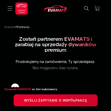
DO
TREŚCI
Koszyk
Wybierz
Pojazd
Evamats
Partnerzy
Zostań partnerem EVAMATS i
zarabiaj na sprzedaży dywaników
premium
Produkujemy na zamówienie, Ty sprzedajesz.
Bez magazynu, bez ryzyka.
Dywaniki EVAMATS
vs. Inni wykonawcy
WYŚLIJ ZAPYTANIE O WSPÓŁPRACĘ