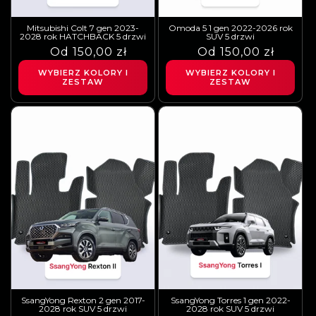
Mitsubishi Colt 7 gen 2023-
Omoda 5 1 gen 2022-2026 rok
2028 rok HATCHBACK 5 drzwi
SUV 5 drzwi
Cena
Cena
Od 150,00 zł
Cena
Cena
Od 150,00 zł
regularna
sprzedaży
regularna
sprzedaży
WYBIERZ KOLORY I
WYBIERZ KOLORY I
ZESTAW
ZESTAW
SsangYong Rexton 2 gen 2017-
SsangYong Torres 1 gen 2022-
2028 rok SUV 5 drzwi
2028 rok SUV 5 drzwi