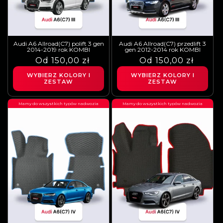
Audi A6 Allroad(C7) polift 3 gen
Audi A6 Allroad(C7) przedlift 3
2014-2019 rok KOMBI
gen 2012-2014 rok KOMBI
Cena
Cena
Od 150,00 zł
Cena
Cena
Od 150,00 zł
regularna
sprzedaży
regularna
sprzedaży
WYBIERZ KOLORY I
WYBIERZ KOLORY I
ZESTAW
ZESTAW
Mamy do wszystkich typów nadwozia
Mamy do wszystkich typów nadwozia