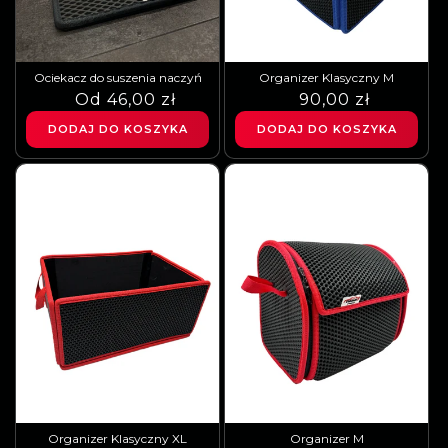
Ociekacz do suszenia naczyń
Organizer Klasyczny M
Cena
Cena
Od 46,00 zł
Cena
Cena
90,00 zł
regularna
sprzedaży
regularna
sprzedaży
DODAJ DO KOSZYKA
DODAJ DO KOSZYKA
Organizer Klasyczny XL
Organizer M