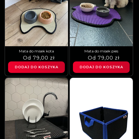
Mata do misek kota
Mata do misek pies
Cena
Cena
Od 79,00 zł
Cena
Cena
Od 79,00 zł
regularna
sprzedaży
regularna
sprzedaży
DODAJ DO KOSZYKA
DODAJ DO KOSZYKA