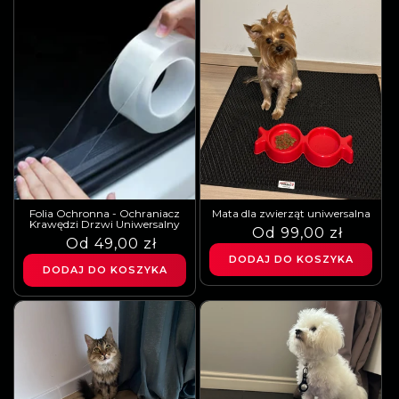
Folia Ochronna - Ochraniacz
Mata dla zwierząt uniwersalna
Krawędzi Drzwi Uniwersalny
Cena
Cena
Od 99,00 zł
Cena
Cena
Od 49,00 zł
regularna
sprzedaży
DODAJ DO KOSZYKA
regularna
sprzedaży
DODAJ DO KOSZYKA