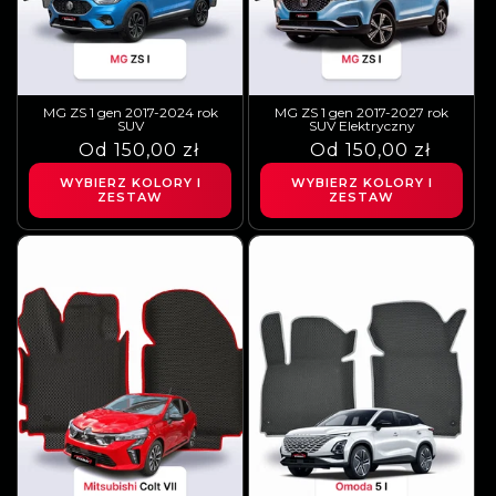
MG ZS 1 gen 2017-2024 rok
MG ZS 1 gen 2017-2027 rok
SUV
SUV Elektryczny
Cena
Cena
Od 150,00 zł
Cena
Cena
Od 150,00 zł
regularna
sprzedaży
regularna
sprzedaży
WYBIERZ KOLORY I
WYBIERZ KOLORY I
ZESTAW
ZESTAW