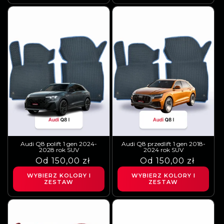
Audi Q8 polift 1 gen 2024-
Audi Q8 przedlift 1 gen 2018-
2028 rok SUV
2024 rok SUV
Cena
Cena
Od 150,00 zł
Cena
Cena
Od 150,00 zł
regularna
sprzedaży
regularna
sprzedaży
WYBIERZ KOLORY I
WYBIERZ KOLORY I
ZESTAW
ZESTAW