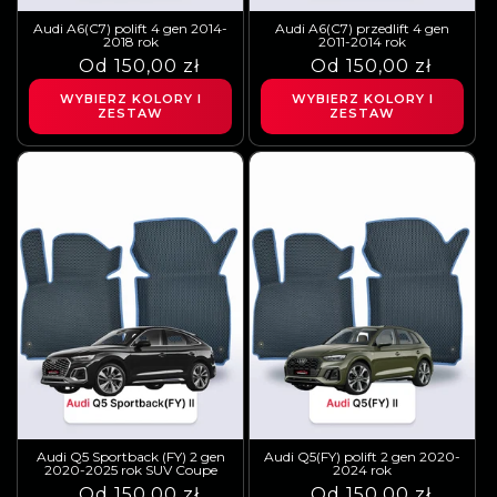
Audi A6(C7) polift 4 gen 2014-
Audi A6(C7) przedlift 4 gen
2018 rok
2011-2014 rok
Cena
Cena
Od 150,00 zł
Cena
Cena
Od 150,00 zł
regularna
sprzedaży
regularna
sprzedaży
WYBIERZ KOLORY I
WYBIERZ KOLORY I
ZESTAW
ZESTAW
Audi Q5 Sportback (FY) 2 gen
Audi Q5(FY) polift 2 gen 2020-
2020-2025 rok SUV Coupe
2024 rok
Cena
Cena
Od 150,00 zł
Cena
Cena
Od 150,00 zł