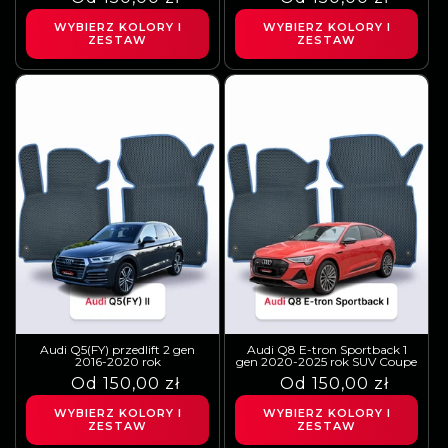
regularna
sprzedaży
regularna
sprzedaży
WYBIERZ KOLORY I
WYBIERZ KOLORY I
ZESTAW
ZESTAW
Audi Q5(FY) przedlift 2 gen
Audi Q8 E-tron Sportback 1
2016-2020 rok
gen 2020-2025 rok SUV Coupe
Cena
Cena
Od 150,00 zł
Cena
Cena
Od 150,00 zł
regularna
sprzedaży
regularna
sprzedaży
WYBIERZ KOLORY I
WYBIERZ KOLORY I
ZESTAW
ZESTAW