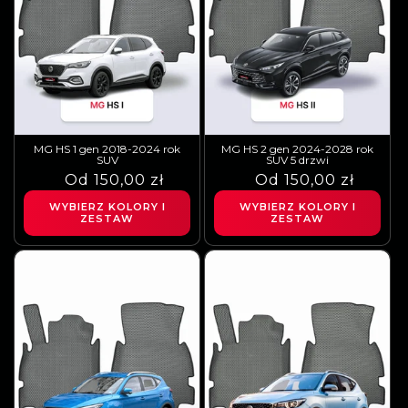
MG HS 1 gen 2018-2024 rok
MG HS 2 gen 2024-2028 rok
SUV
SUV 5 drzwi
Cena
Cena
Od 150,00 zł
Cena
Cena
Od 150,00 zł
regularna
sprzedaży
regularna
sprzedaży
WYBIERZ KOLORY I
WYBIERZ KOLORY I
ZESTAW
ZESTAW