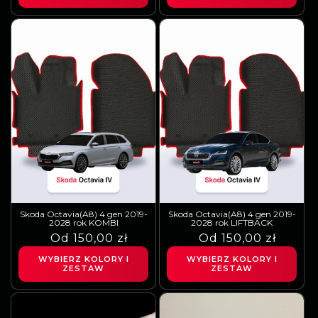
Skoda Octavia(A8) 4 gen 2019-
Skoda Octavia(A8) 4 gen 2019-
2028 rok KOMBI
2028 rok LIFTBACK
Cena
Cena
Od 150,00 zł
Cena
Cena
Od 150,00 zł
regularna
sprzedaży
regularna
sprzedaży
WYBIERZ KOLORY I
WYBIERZ KOLORY I
ZESTAW
ZESTAW