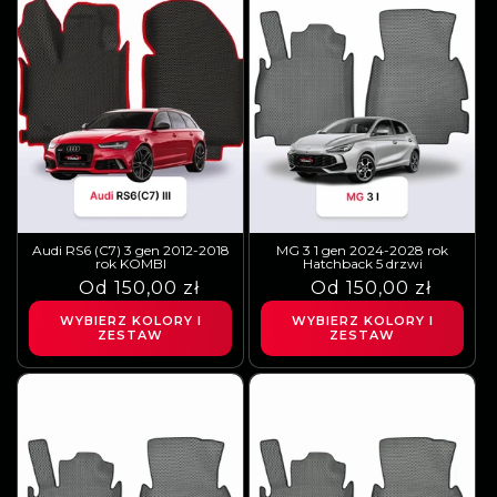
Audi RS6 (C7) 3 gen 2012-2018
MG 3 1 gen 2024-2028 rok
rok KOMBI
Hatchback 5 drzwi
Cena
Cena
Od 150,00 zł
Cena
Cena
Od 150,00 zł
regularna
sprzedaży
regularna
sprzedaży
WYBIERZ KOLORY I
WYBIERZ KOLORY I
ZESTAW
ZESTAW