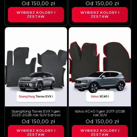
Cena
Cena
Od 150,00 zł
Cena
Cena
Od 150,00 zł
regularna
sprzedaży
regularna
sprzedaży
WYBIERZ KOLORY I
WYBIERZ KOLORY I
ZESTAW
ZESTAW
SsangYong Torres EVX 1 gen
Volvo XC40 1 gen 2017-2028
2023-2028 rok SUV 5 drzwi
rok SUV
Cena
Cena
Od 150,00 zł
Cena
Cena
Od 150,00 zł
regularna
sprzedaży
regularna
sprzedaży
WYBIERZ KOLORY I
WYBIERZ KOLORY I
ZESTAW
ZESTAW