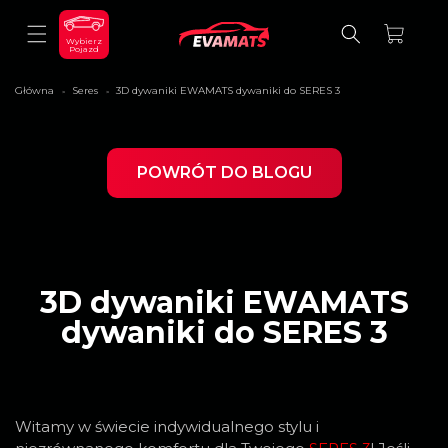
DO
TREŚCI
Koszyk
Wybierz
Pojazd
Główna
Seres
3D dywaniki EWAMATS dywaniki do SERES 3
>
>
POWRÓT DO BLOGU
3D dywaniki EWAMATS
dywaniki do SERES 3
Witamy w świecie indywidualnego stylu i