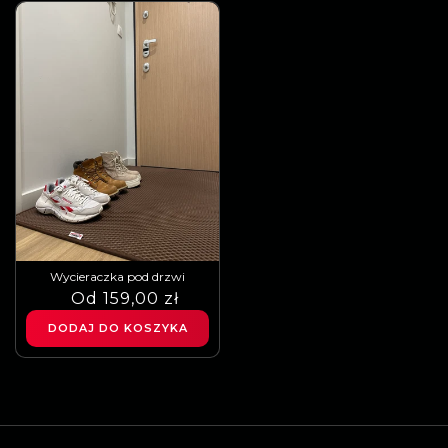
Wycieraczka pod drzwi
Cena
Cena
Od 159,00 zł
regularna
sprzedaży
DODAJ DO KOSZYKA