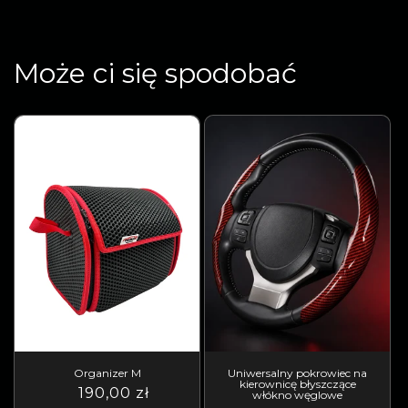
Może ci się spodobać
Organizer M
Uniwersalny pokrowiec na
kierownicę błyszczące
Cena
Cena
190,00 zł
włókno węglowe