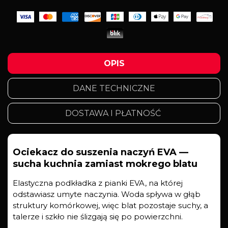
OPIS
DANE TECHNICZNE
DOSTAWA I PŁATNOŚĆ
Ociekacz do suszenia naczyń EVA —
sucha kuchnia zamiast mokrego blatu
Elastyczna podkładka z pianki EVA, na której
odstawiasz umyte naczynia. Woda spływa w głąb
struktury komórkowej, więc blat pozostaje suchy, a
talerze i szkło nie ślizgają się po powierzchni.