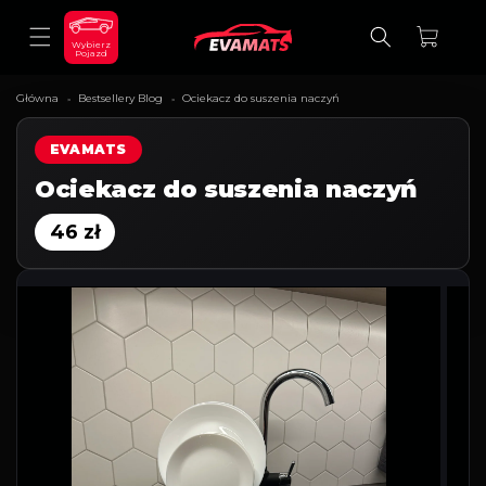
DO
TREŚCI
Koszyk
Wybierz
Pojazd
Główna
Bestsellery Blog
Ociekacz do suszenia naczyń
>
>
EVAMATS
Ociekacz do suszenia naczyń
46 zł
POMIŃ, ABY
PRZEJŚĆ
DO
INFORMACJI
O
PRODUKCIE