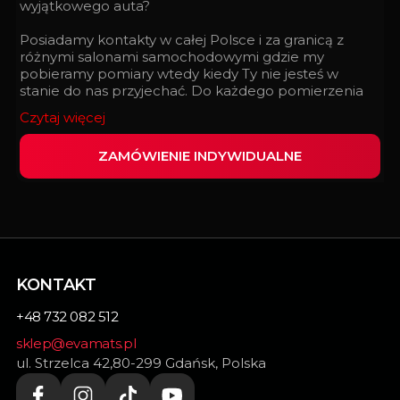
wyjątkowego auta?
Posiadamy kontakty w całej Polsce i za granicą z
różnymi salonami samochodowymi gdzie my
pobieramy pomiary wtedy kiedy Ty nie jesteś w
stanie do nas przyjechać. Do każdego pomierzenia
podchodzimy z taką doskonałością, z jaką
Czytaj więcej
zegarmistrz składa zegarek.
ZAMÓWIENIE INDYWIDUALNE
Wypełnij ten formularz i my zrealizujemy
indywidualnie dopasowane dywaniki do Twojego
samochodu.
KONTAKT
+48 732 082 512
sklep@evamats.pl
ul. Strzelca 42,80-299 Gdańsk, Polska