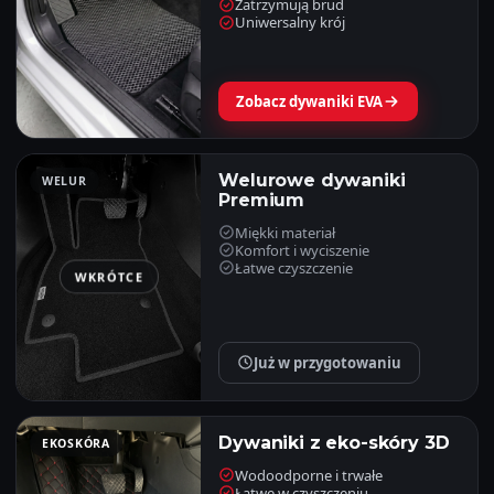
Zatrzymują brud
Uniwersalny krój
Zobacz dywaniki EVA
Welurowe dywaniki
WELUR
Premium
Miękki materiał
Komfort i wyciszenie
Łatwe czyszczenie
WKRÓTCE
Już w przygotowaniu
Dywaniki z eko-skóry 3D
EKOSKÓRA
Wodoodporne i trwałe
Łatwe w czyszczeniu