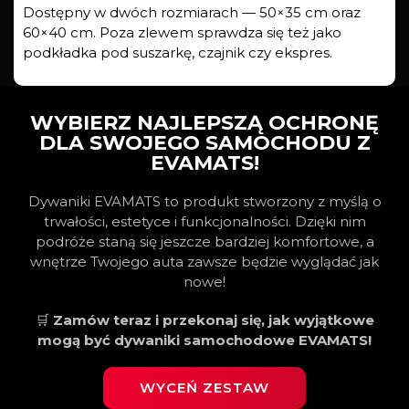
Dostępny w dwóch rozmiarach — 50×35 cm oraz
60×40 cm. Poza zlewem sprawdza się też jako
podkładka pod suszarkę, czajnik czy ekspres.
WYBIERZ NAJLEPSZĄ OCHRONĘ
DLA SWOJEGO SAMOCHODU Z
EVAMATS!
Dywaniki EVAMATS to produkt stworzony z myślą o
trwałości, estetyce i funkcjonalności. Dzięki nim
podróże staną się jeszcze bardziej komfortowe, a
wnętrze Twojego auta zawsze będzie wyglądać jak
nowe!
🛒
Zamów teraz i przekonaj się, jak wyjątkowe
mogą być dywaniki samochodowe EVAMATS!
WYCEŃ ZESTAW