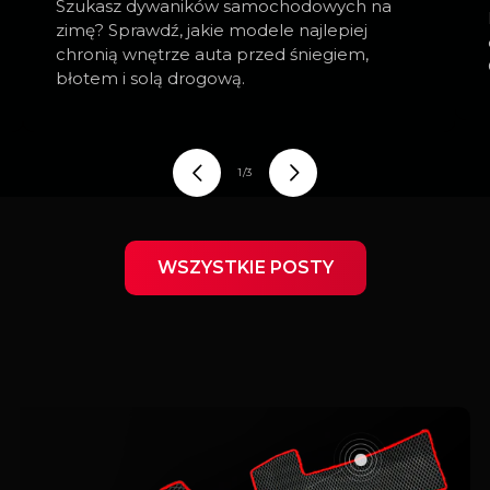
Szukasz dywaników samochodowych na
zimę? Sprawdź, jakie modele najlepiej
chronią wnętrze auta przed śniegiem,
błotem i solą drogową.
z
1
/
3
WSZYSTKIE POSTY