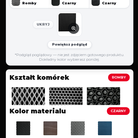
Romby
Czarny
Czarny
UKRYJ
Powiększ podgląd
*Podgląd poglądowy — nie jest zdjęciem gotowego produktu.
Dokładny kolor wybierasz poniżej.
Kształt komórek
ROMBY
Kolor materialu
CZARNY