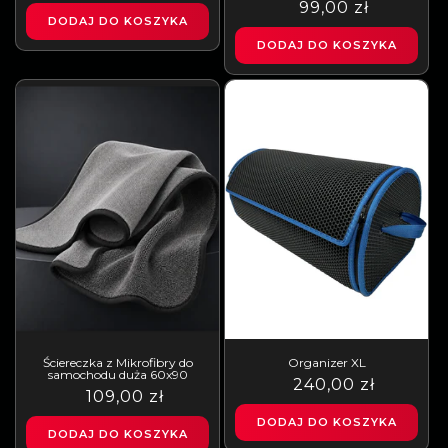
regularna
sprzedaży
Cena
Cena
99,00 zł
DODAJ DO KOSZYKA
regularna
sprzedaży
DODAJ DO KOSZYKA
Ściereczka z Mikrofibry do
Organizer XL
samochodu duża 60x90
Cena
Cena
240,00 zł
Cena
Cena
109,00 zł
regularna
sprzedaży
regularna
sprzedaży
DODAJ DO KOSZYKA
DODAJ DO KOSZYKA