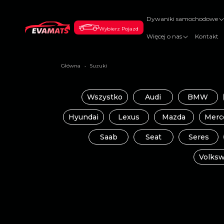
DO
TREŚCI
Dywaniki samochodowe
Wybierz Pojazd
Więcej o nas
Kontakt
Główna
Suzuki
>
Wszystko
Audi
BMW
Hyundai
Lexus
Mazda
Merc
Saab
Seat
Seres
Volks