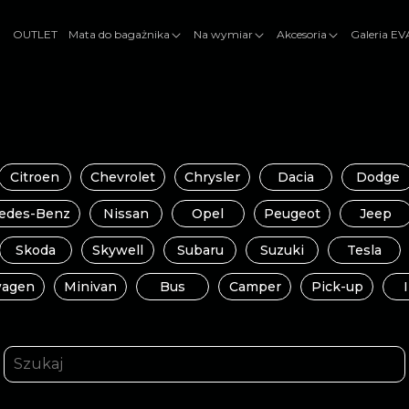
OUTLET
Mata do bagażnika
Na wymiar
Akcesoria
Galeria E
Citroen
Chevrolet
Chrysler
Dacia
Dodge
edes-Benz
Nissan
Opel
Peugeot
Jeep
Skoda
Skywell
Subaru
Suzuki
Tesla
wagen
Minivan
Bus
Camper
Pick-up