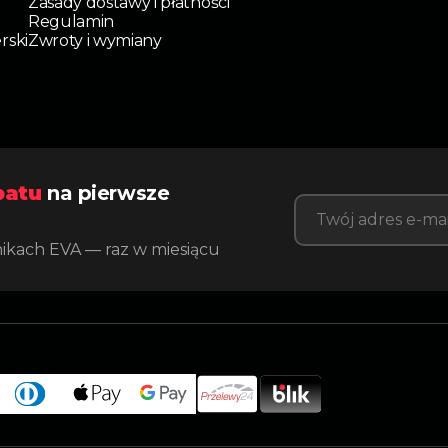
Zasady dostawy i płatności
Regulamin
rski
Zwroty i wymiany
batu
na pierwsze
nikach EVA — raz w miesiącu