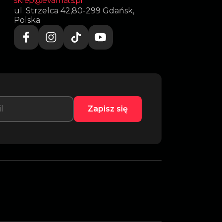
sklep@evamats.pl
ul. Strzelca 42,80-299 Gdańsk,
Polska
Zapisz się