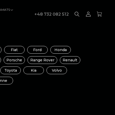
VAMATS
Zaloguj
Koszyk
+48 732 082 512
się
Fiat
Ford
Honda
Porsche
Range Rover
Renault
Toyota
Kia
Volvo
Inne