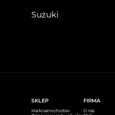
Suzuki
SKLEP
FIRMA
Marki samochodów
O nas