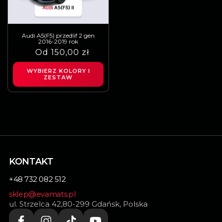
Audi A5(F5) przedlif 2 gen
2016-2019 rok
Cena
Cena
Od 150,00 zł
regularna
sprzedaży
WYBIERZ KOLORY I
ZESTAW
KONTAKT
+48 732 082 512
sklep@evamats.pl
ul. Strzelca 42,80-299 Gdańsk, Polska