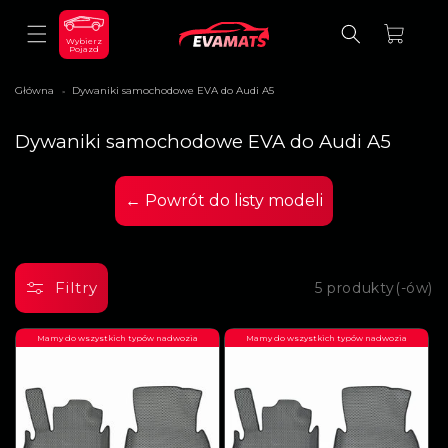
DO
TREŚCI
Koszyk
Wybierz
Pojazd
Główna
Dywaniki samochodowe EVA do Audi A5
>
K
Dywaniki samochodowe EVA do Audi A5
o
l
e
← Powrót do listy modeli
k
c
j
a
:
Filtry
5 produkty(-ów)
Mamy do wszystkich typów nadwozia
Mamy do wszystkich typów nadwozia