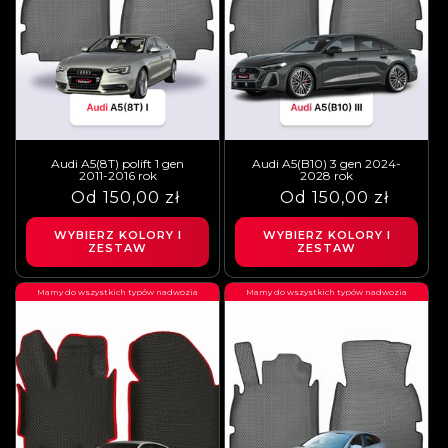
Audi A5(8T) polift 1 gen
Audi A5(B10) 3 gen 2024-
2011-2016 rok
2028 rok
Cena
Cena
Od 150,00 zł
Cena
Cena
Od 150,00 zł
regularna
sprzedaży
regularna
sprzedaży
WYBIERZ KOLORY I
WYBIERZ KOLORY I
ZESTAW
ZESTAW
Mamy do wszystkich typów nadwozia
Mamy do wszystkich typów nadwozia