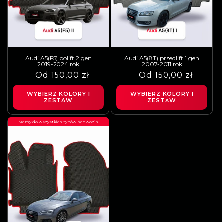
Audi A5(F5) polift 2 gen
Audi A5(8T) przedlift 1 gen
2019-2024 rok
2007-2011 rok
Cena
Cena
Od 150,00 zł
Cena
Cena
Od 150,00 zł
regularna
sprzedaży
regularna
sprzedaży
WYBIERZ KOLORY I
WYBIERZ KOLORY I
ZESTAW
ZESTAW
Mamy do wszystkich typów nadwozia