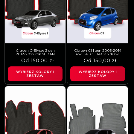
Citroen C-Elysee 2 gen
Citroen C1 1 gen 2005-2014
2012-2022 rok SEDAN
rok HATCHBACK 3 drzwi
Cena
Cena
Od 150,00 zł
Cena
Cena
Od 150,00 zł
regularna
sprzedaży
regularna
sprzedaży
WYBIERZ KOLORY I
WYBIERZ KOLORY I
ZESTAW
ZESTAW