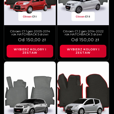
Citroen C1 1 gen 2005-2014
Citroen C1 2 gen 2014-2022
rok HATCHBACK 5 drzwi
rok HATCHBACK 3 drzwi
Cena
Cena
Od 150,00 zł
Cena
Cena
Od 150,00 zł
regularna
sprzedaży
regularna
sprzedaży
WYBIERZ KOLORY I
WYBIERZ KOLORY I
ZESTAW
ZESTAW