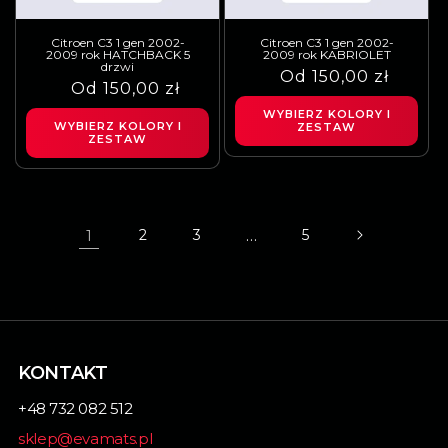
Citroen C3 1 gen 2002-
Citroen C3 1 gen 2002-
2009 rok HATCHBACK 5
2009 rok KABRIOLET
drzwi
Cena
Cena
Od 150,00 zł
Cena
Cena
Od 150,00 zł
regularna
sprzedaży
regularna
sprzedaży
WYBIERZ KOLORY I
WYBIERZ KOLORY I
ZESTAW
ZESTAW
1
…
2
3
5
KONTAKT
+48 732 082 512
sklep@evamats.pl