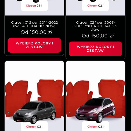
Citroen C1 2 gen 2014-2022
Citroen C2 1 gen 2003-
rok HATCHBACK 5 drzwi
2009 rok HATCHBACK 3
drzwi
Cena
Cena
Od 150,00 zł
Cena
Cena
Od 150,00 zł
regularna
sprzedaży
regularna
sprzedaży
WYBIERZ KOLORY I
WYBIERZ KOLORY I
ZESTAW
ZESTAW