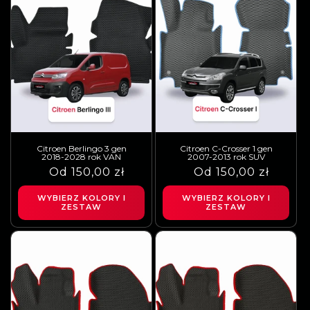
Citroen Berlingo 3 gen
Citroen C-Crosser 1 gen
2018-2028 rok VAN
2007-2013 rok SUV
Cena
Cena
Od 150,00 zł
Cena
Cena
Od 150,00 zł
regularna
sprzedaży
regularna
sprzedaży
WYBIERZ KOLORY I
WYBIERZ KOLORY I
ZESTAW
ZESTAW