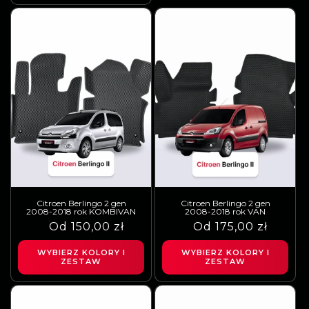
C3 Picasso
C4
C4 Cactus
C4 Grand Picasso
C4 Picasso
C5
C5 Aircross
C5X
C8
DS3
DS4
DS5
Jumper
Jumpy
SpaceTourer
XM
Xsara Picasso
Gdzie można kupić dywanik do
Citroen Berlingo 2 gen
Citroen Berlingo 2 gen
2008-2018 rok KOMBIVAN
2008-2018 rok VAN
samochodu Citroen?
Cena
Cena
Od 150,00 zł
Cena
Cena
Od 175,00 zł
regularna
sprzedaży
regularna
sprzedaży
Wszystkie dywaniki do samochodu Citroen znajdą Państwo w jednym miejscu
WYBIERZ KOLORY I
WYBIERZ KOLORY I
– naszym sklepie internetowym. Zapraszamy do zakupu.
ZESTAW
ZESTAW