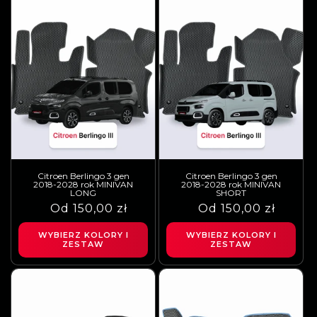
Citroen Berlingo 3 gen
Citroen Berlingo 3 gen
2018-2028 rok MINIVAN
2018-2028 rok MINIVAN
LONG
SHORT
Cena
Cena
Od 150,00 zł
Cena
Cena
Od 150,00 zł
regularna
sprzedaży
regularna
sprzedaży
WYBIERZ KOLORY I
WYBIERZ KOLORY I
ZESTAW
ZESTAW