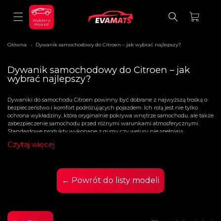
DO
TREŚCI
Koszyk
Wybierz
Pojazd
Główna
Dywanik samochodowy do Citroen – jak wybrać najlepszy?
>
K
Dywanik samochodowy do Citroen – jak
o
wybrać najlepszy?
l
e
Dywaniki do samochodu Citroen powinny być dobrane z najwyższą troską o
k
bezpieczeństwo i komfort podróżujących pojazdem. Ich rolą jest nie tylko
c
ochrona wykładziny, która oryginalnie pokrywa wnętrze samochodu, ale także
j
zabezpieczenie samochodu przed różnymi warunkami atmosferycznymi.
a
Standardowe produkty wykonane z gumy czy weluru nie spełniają
:
wszystkich oczekiwań kierowców. Nie sprawdzają się w wysokich lub niskich
Czytaj więcej
temperaturach, mają niską wchłanialność płynów. Dywaniki gumowe
wydzielają też niezbyt przyjemny zapach i są ciężkie. Welurowe dywaniki
ciężko jest doprać z zabrudzeń, źle reagują na silne detergenty. Czy jest może
inna opcja? Tak, prezentujemy nowoczesne dywaniki do samochodu Citroen
wykonane z materiału EVA.
← Powrót do listy modeli
Dlaczego dywaniki samochodowe EVA do
pojazdu Citroen są najlepsze?