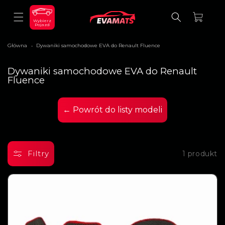
DO
TREŚCI
Koszyk
Wybierz
Pojazd
Główna
Dywaniki samochodowe EVA do Renault Fluence
>
K
Dywaniki samochodowe EVA do Renault
o
Fluence
l
e
k
← Powrót do listy modeli
c
j
a
:
Filtry
1 produkt