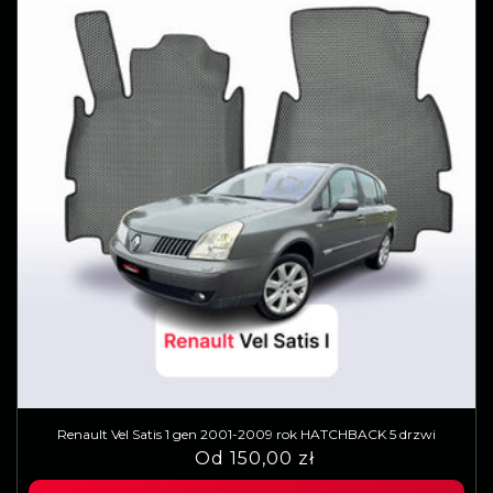
Renault Vel Satis 1 gen 2001-2009 rok HATCHBACK 5 drzwi
Cena
Cena
Od 150,00 zł
regularna
sprzedaży