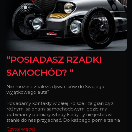
“POSIADASZ RZADKI
SAMOCHÓD? “
Nie możesz znaleźć dywaników do Swojego
wyjątkowego auta?
Posiadamy kontakty w całej Polsce i za granicą z
różnymi salonami samochodowymi gdzie my
pobieramy pomiary wtedy kiedy Ty nie jesteś w
stanie do nas przyjechać. Do każdego pomierzenia
podchodzimy z taką doskonałością, z jaką
Czytaj więcej
zegarmistrz składa zegarek.