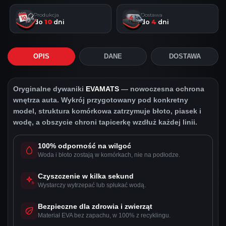
Produkcja
Dostawa
do
10
dni
do
4
dni
OPIS
DANE
DOSTAWA
Oryginalne dywaniki
EVAMATS
— nowoczesna ochrona
wnętrza auta. Wykrój przygotowany pod konkretny
model, struktura komórkowa zatrzymuje błoto, piasek i
wodę, a obszycie chroni tapicerkę wzdłuż każdej linii.
100% odporność na wilgoć
Woda i błoto zostają w komórkach, nie na podłodze.
Czyszczenie w kilka sekund
Wystarczy wytrzepać lub spłukać wodą.
Bezpieczne dla zdrowia i zwierząt
Materiał EVA bez zapachu, w 100% z recyklingu.