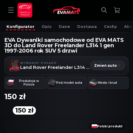
DO
TREŚCI
Koszyk
Wybierz
Pojazd
Konfigurator
Opis
Dane
Dostawa
Cechy
Akc
EVA Dywaniki samochodowe od EVA MATS
3D do Land Rover Freelander L314 1 gen
1997-2006 rok SUV 5 drzwi
WYBRANY POJAZD
Zmień auto
Land Rover Freelander L314 I gen
Produkcja w
Pod model auta
Woda i brud
Polsce
150 zł
150 zł
OMIŃ, ABY
RZEJŚĆ
DO
NFORMACJI
Polski produkt
O