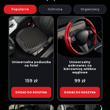
Popularne
Ochrona
Organizery
Uniwersalna poduszka
Uniwersalny
na fotel
pokrowiec na
kierownicę włókno
węglowe
159 zł
99 zł
DODAJ DO KOSZYKA
DODAJ DO KOSZYKA