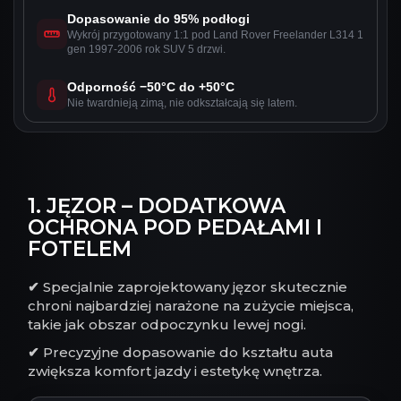
Dopasowanie do 95% podłogi
Wykrój przygotowany 1:1 pod Land Rover Freelander L314 1
gen 1997-2006 rok SUV 5 drzwi.
Odporność −50°C do +50°C
Nie twardnieją zimą, nie odkształcają się latem.
1. JĘZOR – DODATKOWA
OCHRONA POD PEDAŁAMI I
FOTELEM
✔
Specjalnie zaprojektowany jęzor skutecznie
chroni najbardziej narażone na zużycie miejsca,
takie jak obszar odpoczynku lewej nogi.
✔
Precyzyjne dopasowanie do kształtu auta
zwiększa komfort jazdy i estetykę wnętrza.