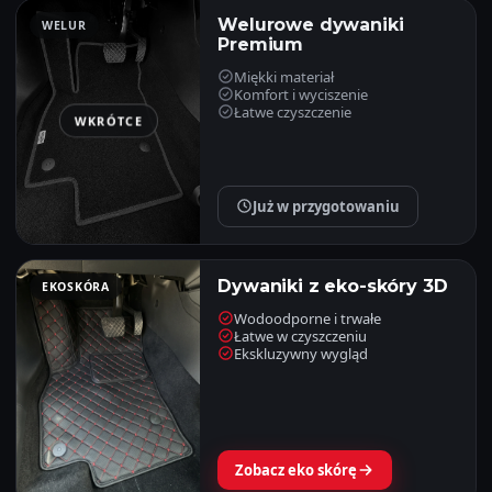
Welurowe dywaniki
WELUR
Premium
Miękki materiał
Komfort i wyciszenie
Łatwe czyszczenie
WKRÓTCE
Już w przygotowaniu
Dywaniki z eko-skóry 3D
EKOSKÓRA
Wodoodporne i trwałe
Łatwe w czyszczeniu
Ekskluzywny wygląd
Zobacz eko skórę