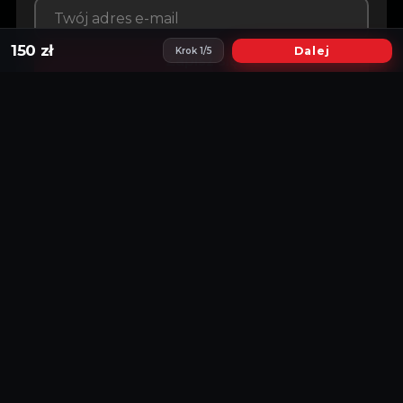
150 zł
Dalej
Krok 1/5
Zapisz się
AKCEPTUJEMY PŁATNOŚCI
© 2026
Evamats Poland
NASI PARTNERZY