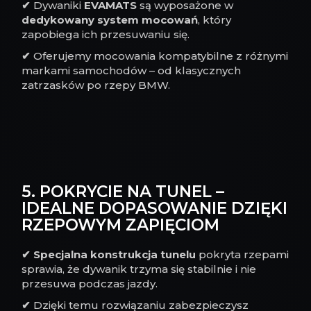
✔
Dywaniki
EVAMATS
są wyposażone w
dedykowany system mocowań
, który
zapobiega ich przesuwaniu się.
✔
Oferujemy mocowania kompatybilne z różnymi
markami samochodów – od klasycznych
zatrzasków po rzepy BMW.
5. POKRYCIE NA TUNEL –
IDEALNE DOPASOWANIE DZIĘKI
RZEPOWYM ZAPIĘCIOM
✔
Specjalna konstrukcja tunelu
pokryta rzepami
sprawia, że dywanik trzyma się stabilnie i nie
przesuwa podczas jazdy.
✔
Dzięki temu rozwiązaniu zabezpieczysz