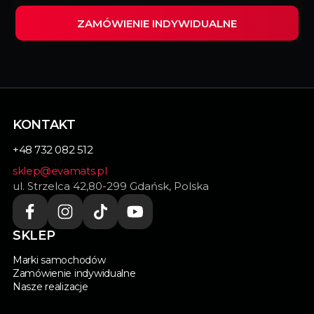
ZAMÓWIENIE INDYWIDUALNE
Wypełnij ten formularz i my zrealizujemy
indywidualnie dopasowane dywaniki do Twojego
samochodu.
KONTAKT
+48 732 082 512
sklep@evamats.pl
ul. Strzelca 42,80-299 Gdańsk, Polska
SKLEP
Marki samochodów
Zamówienie indywidualne
Nasze realizacje