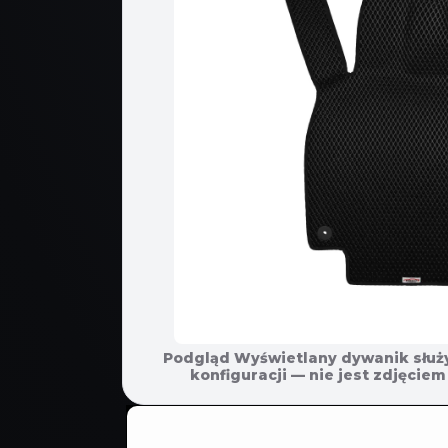
Podgląd Wyświetlany dywanik służ
POMIŃ, ABY
konfiguracji — nie jest zdjęci
PRZEJŚĆ
DO
INFORMACJI
O