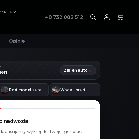
VAMATS
Zaloguj
Koszyk
+48 732 082 512
się
Opinie
D
Zmień auto
gen
Pod model auta
Woda i brud
yp nadwozia:
dopasujemy wykrój do Twojej generacji.