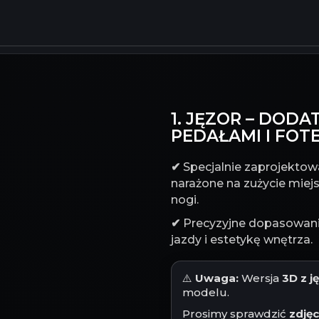
1. JĘZOR – DO
PEDAŁAMI I FOT
✔
Specjalnie zaprojektowa
narażone na zużycie miejs
nogi.
✔
Precyzyjne dopasowanie
jazdy i estetykę wnętrza.
⚠️
Uwaga:
Wersja
3D z 
modelu.
Prosimy sprawdzić
zdję