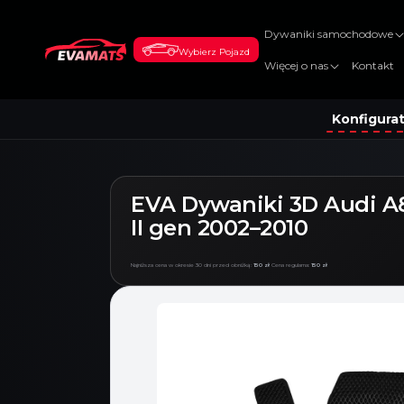
DO
TREŚCI
Dywaniki samochodowe
Wybierz Pojazd
Więcej o nas
Kontakt
Konfigura
EVA Dywaniki 3D Audi A
II gen 2002–2010
Najniższa cena w okresie 30 dni przed obniżką:
150 zł
Cena regularna:
150 zł