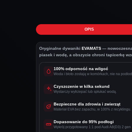
OPIS
Oryginalne dywaniki
EVAMATS
— nowoczesna o
piasek i wodę, a obszycie chroni tapicerkę wzdł
100% odporność na wilgoć
Woda i błoto zostają w komórkach, nie na podłod
Czyszczenie w kilka sekund
Wystarczy wytrzepać lub spłukać wodą.
Bezpieczne dla zdrowia i zwierząt
Materiał EVA bez zapachu, w 100% z recyklingu.
Dopasowanie do 95% podłogi
Wykrój przygotowany 1:1 pod Audi A8(D3) 2 gen