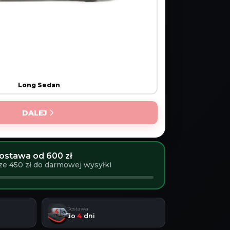
Long Sedan
DALEJ
stawa od 600 zł
ze 450 zł do darmowej wysyłki
Dostawa
do
4
dni