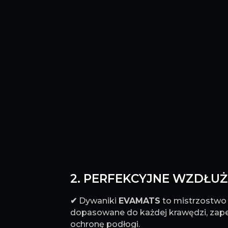
2. PERFEKCYJNE WZDŁUŻ 
✔
Dywaniki
EVAMATS
to mistrzostwo p
dopasowane do każdej krawędzi, za
ochronę podłogi.