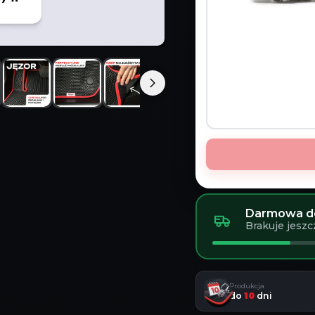
Darmowa do
Brakuje jeszc
Produkcja
do
10
dni