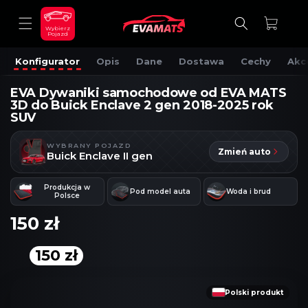
DO
TREŚCI
Koszyk
Wybierz
Pojazd
Konfigurator
Opis
Dane
Dostawa
Cechy
Akc
EVA Dywaniki samochodowe od EVA MATS
3D do Buick Enclave 2 gen 2018-2025 rok
SUV
WYBRANY POJAZD
Zmień auto
Buick Enclave II gen
Produkcja w
Pod model auta
Woda i brud
Polsce
150 zł
150 zł
OMIŃ, ABY
RZEJŚĆ
DO
NFORMACJI
Polski produkt
O