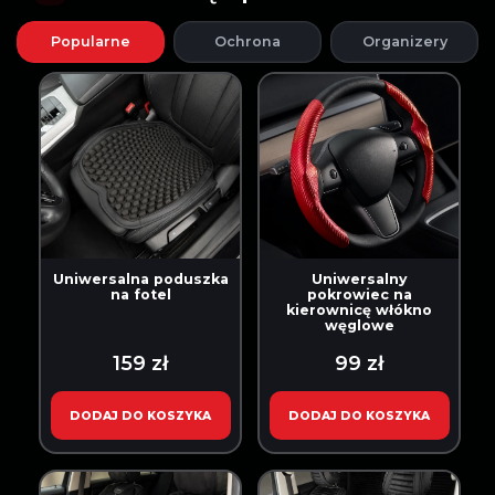
Popularne
Ochrona
Organizery
Uniwersalna poduszka
Uniwersalny
na fotel
pokrowiec na
kierownicę włókno
węglowe
159 zł
99 zł
DODAJ DO KOSZYKA
DODAJ DO KOSZYKA