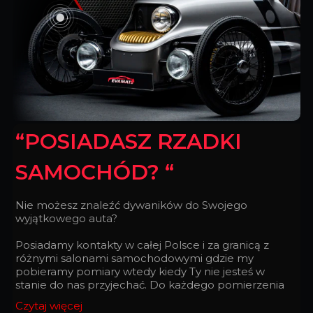
“POSIADASZ RZADKI
SAMOCHÓD? “
Nie możesz znaleźć dywaników do Swojego
wyjątkowego auta?
Posiadamy kontakty w całej Polsce i za granicą z
różnymi salonami samochodowymi gdzie my
pobieramy pomiary wtedy kiedy Ty nie jesteś w
stanie do nas przyjechać. Do każdego pomierzenia
podchodzimy z taką doskonałością, z jaką
Czytaj więcej
zegarmistrz składa zegarek.