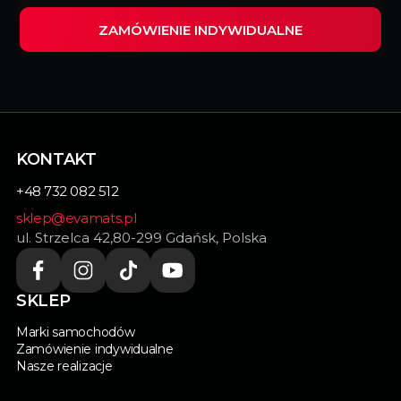
ZAMÓWIENIE INDYWIDUALNE
Wypełnij ten formularz i my zrealizujemy
indywidualnie dopasowane dywaniki do Twojego
samochodu.
KONTAKT
+48 732 082 512
sklep@evamats.pl
ul. Strzelca 42,80-299 Gdańsk, Polska
SKLEP
Marki samochodów
Zamówienie indywidualne
Nasze realizacje