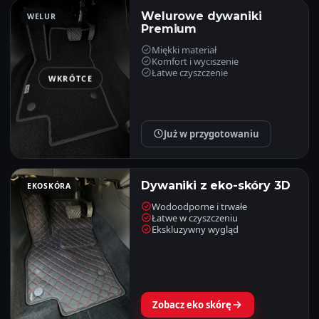
Welurowe dywaniki
WELUR
Premium
Miękki materiał
Komfort i wyciszenie
Łatwe czyszczenie
WKRÓTCE
Już w przygotowaniu
Dywaniki z eko-skóry 3D
EKOSKÓRA
Wodoodporne i trwałe
Łatwe w czyszczeniu
Ekskluzywny wygląd
Zobacz eko skórę