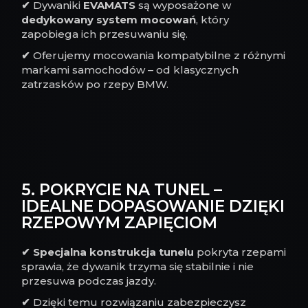
✔
Dywaniki
EVAMATS
są wyposażone w
dedykowany system mocowań
, który
zapobiega ich przesuwaniu się.
✔
Oferujemy mocowania kompatybilne z różnymi
markami samochodów – od klasycznych
zatrzasków po rzepy BMW.
5. POKRYCIE NA TUNEL –
IDEALNE DOPASOWANIE DZIĘKI
RZEPOWYM ZAPIĘCIOM
✔
Specjalna konstrukcja tunelu
pokryta rzepami
sprawia, że dywanik trzyma się stabilnie i nie
przesuwa podczas jazdy.
✔
Dzięki temu rozwiązaniu zabezpieczysz