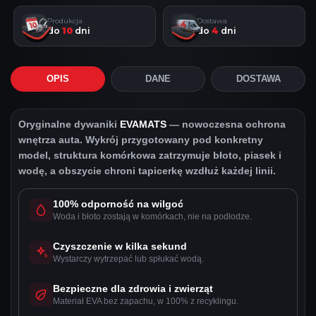
Produkcja
Dostawa
do
10
dni
do
4
dni
OPIS
DANE
DOSTAWA
Oryginalne dywaniki
EVAMATS
— nowoczesna ochrona
wnętrza auta. Wykrój przygotowany pod konkretny
model, struktura komórkowa zatrzymuje błoto, piasek i
wodę, a obszycie chroni tapicerkę wzdłuż każdej linii.
100% odporność na wilgoć
Woda i błoto zostają w komórkach, nie na podłodze.
Czyszczenie w kilka sekund
Wystarczy wytrzepać lub spłukać wodą.
Bezpieczne dla zdrowia i zwierząt
Materiał EVA bez zapachu, w 100% z recyklingu.