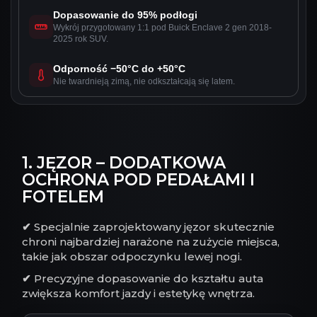
Dopasowanie do 95% podłogi
Wykrój przygotowany 1:1 pod Buick Enclave 2 gen 2018-
2025 rok SUV.
Odporność −50°C do +50°C
Nie twardnieją zimą, nie odkształcają się latem.
1. JĘZOR – DODATKOWA
OCHRONA POD PEDAŁAMI I
FOTELEM
✔
Specjalnie zaprojektowany jęzor skutecznie
chroni najbardziej narażone na zużycie miejsca,
takie jak obszar odpoczynku lewej nogi.
✔
Precyzyjne dopasowanie do kształtu auta
zwiększa komfort jazdy i estetykę wnętrza.