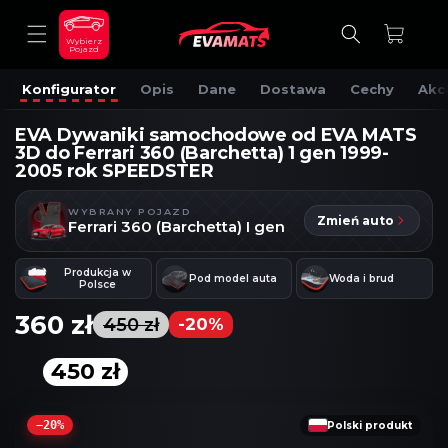
DO
TREŚCI
Koszyk
Wybierz
Pojazd
Konfigurator
Opis
Dane
Dostawa
Cechy
Akc
EVA Dywaniki samochodowe od EVA MATS
3D do Ferrari 360 (Barchetta) 1 gen 1999-
2005 rok SPEEDSTER
WYBRANY POJAZD
Zmień auto
Ferrari 360 (Barchetta) I gen
Produkcja w
Pod model auta
Woda i brud
Polsce
360 zł
450 zł
-20%
450 zł
OMIŃ, ABY
RZEJŚĆ
DO
NFORMACJI
−20%
Polski produkt
O