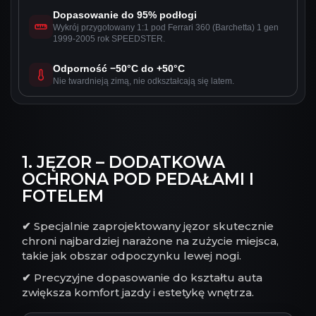
Dopasowanie do 95% podłogi
Wykrój przygotowany 1:1 pod Ferrari 360 (Barchetta) 1 gen
1999-2005 rok SPEEDSTER.
Odporność −50°C do +50°C
Nie twardnieją zimą, nie odkształcają się latem.
1. JĘZOR – DODATKOWA
OCHRONA POD PEDAŁAMI I
FOTELEM
✔
Specjalnie zaprojektowany jęzor skutecznie
chroni najbardziej narażone na zużycie miejsca,
takie jak obszar odpoczynku lewej nogi.
✔
Precyzyjne dopasowanie do kształtu auta
zwiększa komfort jazdy i estetykę wnętrza.