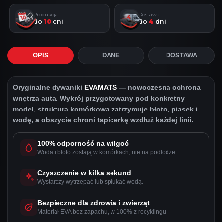
Produkcja
Dostawa
do
10
dni
do
4
dni
OPIS
DANE
DOSTAWA
Oryginalne dywaniki
EVAMATS
— nowoczesna ochrona
wnętrza auta. Wykrój przygotowany pod konkretny
model, struktura komórkowa zatrzymuje błoto, piasek i
wodę, a obszycie chroni tapicerkę wzdłuż każdej linii.
100% odporność na wilgoć
Woda i błoto zostają w komórkach, nie na podłodze.
Czyszczenie w kilka sekund
Wystarczy wytrzepać lub spłukać wodą.
Bezpieczne dla zdrowia i zwierząt
Materiał EVA bez zapachu, w 100% z recyklingu.