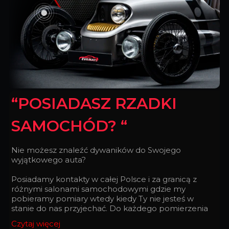
“POSIADASZ RZADKI
SAMOCHÓD? “
Nie możesz znaleźć dywaników do Swojego
wyjątkowego auta?
Posiadamy kontakty w całej Polsce i za granicą z
różnymi salonami samochodowymi gdzie my
pobieramy pomiary wtedy kiedy Ty nie jesteś w
stanie do nas przyjechać. Do każdego pomierzenia
podchodzimy z taką doskonałością, z jaką
Czytaj więcej
zegarmistrz składa zegarek.