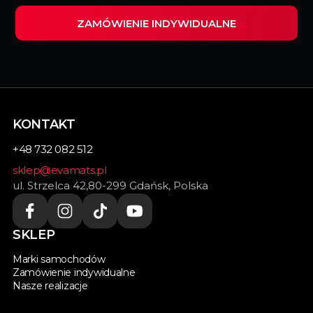
ZAMÓWIENIE INDYWIDUALNE
Wypełnij ten formularz i my zrealizujemy
indywidualnie dopasowane dywaniki do Twojego
samochodu.
KONTAKT
+48 732 082 512
sklep@evamats.pl
ul. Strzelca 42,80-299 Gdańsk, Polska
SKLEP
Marki samochodów
Zamówienie indywidualne
Nasze realizacje