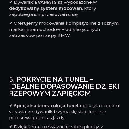
✔
Dywaniki
EVAMATS
są wyposażone w
dedykowany system mocowań
, który
zapobiega ich przesuwaniu się.
✔
Oferujemy mocowania kompatybilne z różnymi
markami samochodów – od klasycznych
zatrzasków po rzepy BMW.
5. POKRYCIE NA TUNEL –
IDEALNE DOPASOWANIE DZIĘKI
RZEPOWYM ZAPIĘCIOM
✔
Specjalna konstrukcja tunelu
pokryta rzepami
sprawia, że dywanik trzyma się stabilnie i nie
przesuwa podczas jazdy.
✔
Dzięki temu rozwiązaniu zabezpieczysz