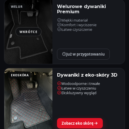
Welurowe dywaniki
WELUR
Premium
Miękki materiał
Komfort i wyciszenie
Łatwe czyszczenie
WKRÓTCE
Już w przygotowaniu
Dywaniki z eko-skóry 3D
EKOSKÓRA
Wodoodporne i trwałe
Łatwe w czyszczeniu
Ekskluzywny wygląd
Zobacz eko skórę