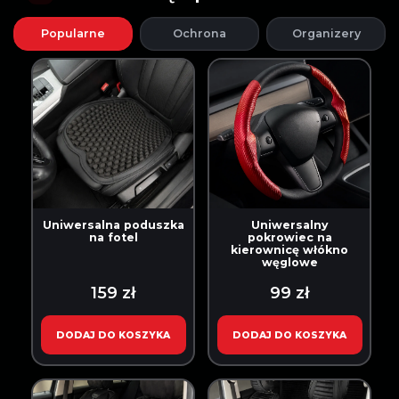
Popularne
Ochrona
Organizery
Uniwersalna poduszka
Uniwersalny
na fotel
pokrowiec na
kierownicę włókno
węglowe
159 zł
99 zł
DODAJ DO KOSZYKA
DODAJ DO KOSZYKA