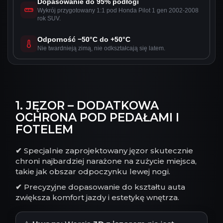
Dopasowanie do 95% podłogi
Wykrój przygotowany 1:1 pod Honda Pilot 1 gen 2002-2008
rok SUV.
Odporność −50°C do +50°C
Nie twardnieją zimą, nie odkształcają się latem.
1. JĘZOR – DODATKOWA
OCHRONA POD PEDAŁAMI I
FOTELEM
✔
Specjalnie zaprojektowany jęzor skutecznie
chroni najbardziej narażone na zużycie miejsca,
takie jak obszar odpoczynku lewej nogi.
✔
Precyzyjne dopasowanie do kształtu auta
zwiększa komfort jazdy i estetykę wnętrza.