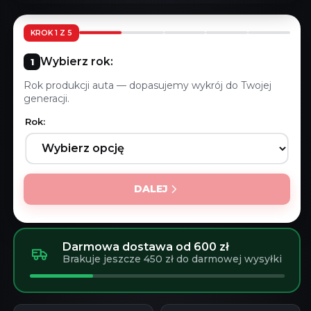
KROK 1 Z 5
Wybierz rok:
Rok produkcji auta — dopasujemy wykrój do Twojej
generacji.
Rok:
DALEJ
Darmowa dostawa od 600 zł
Brakuje jeszcze 450 zł do darmowej wysyłki