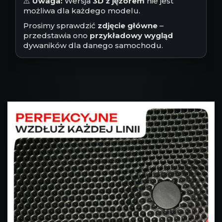
⚠️
Uwaga:
Wersja
3D z jęzorem
nie jest
możliwa dla każdego modelu.
Prosimy sprawdzić
zdjęcie główne
–
przedstawia ono
przykładowy wygląd
dywaników dla danego samochodu.