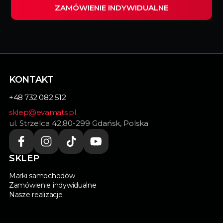
ZAMÓWIENIE INDYWIDUALNE
Wypełnij ten formularz i my zrealizujemy
indywidualnie dopasowane dywaniki do Twojego
samochodu.
KONTAKT
+48 732 082 512
sklep@evamats.pl
ul. Strzelca 42,80-299 Gdańsk, Polska
SKLEP
Marki samochodów
Zamówienie indywidualne
Nasze realizacje