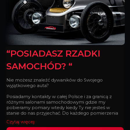
“POSIADASZ RZADKI
SAMOCHÓD? “
Nie możesz znaleźć dywaników do Swojego
wyjątkowego auta?
Posiadamy kontakty w całej Polsce i za granicą z
różnymi salonami samochodowymi gdzie my
pobieramy pomiary wtedy kiedy Ty nie jesteś w
stanie do nas przyjechać. Do każdego pomierzenia
podchodzimy z taką doskonałością, z jaką
Czytaj więcej
zegarmistrz składa zegarek.