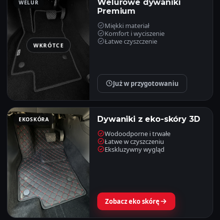
Welurowe dywaniki
WELUR
Premium
Miękki materiał
Komfort i wyciszenie
Łatwe czyszczenie
WKRÓTCE
Już w przygotowaniu
Dywaniki z eko-skóry 3D
EKOSKÓRA
Wodoodporne i trwałe
Łatwe w czyszczeniu
Ekskluzywny wygląd
Zobacz eko skórę