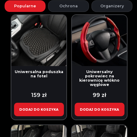
Popularne
Ochrona
Organizery
Uniwersalna poduszka
Uniwersalny
na fotel
pokrowiec na
kierownicę włókno
węglowe
159 zł
99 zł
DODAJ DO KOSZYKA
DODAJ DO KOSZYKA