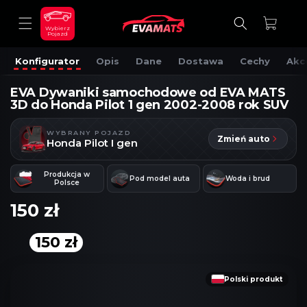
DO
TREŚCI
Koszyk
Wybierz
Pojazd
Konfigurator
Opis
Dane
Dostawa
Cechy
Akc
EVA Dywaniki samochodowe od EVA MATS
3D do Honda Pilot 1 gen 2002-2008 rok SUV
WYBRANY POJAZD
Zmień auto
Honda Pilot I gen
Produkcja w
Pod model auta
Woda i brud
Polsce
150 zł
150 zł
OMIŃ, ABY
RZEJŚĆ
DO
NFORMACJI
Polski produkt
O
RODUKCIE