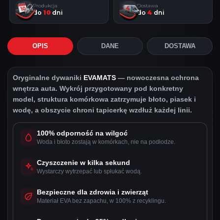
Produkcja
Dostawa
do
10
dni
do
4
dni
OPIS
DANE
DOSTAWA
Oryginalne dywaniki
EVAMATS
— nowoczesna ochrona
wnętrza auta. Wykrój przygotowany pod konkretny
model, struktura komórkowa zatrzymuje błoto, piasek i
wodę, a obszycie chroni tapicerkę wzdłuż każdej linii.
100% odporność na wilgoć
Woda i błoto zostają w komórkach, nie na podłodze.
Czyszczenie w kilka sekund
Wystarczy wytrzepać lub spłukać wodą.
Bezpieczne dla zdrowia i zwierząt
Materiał EVA bez zapachu, w 100% z recyklingu.