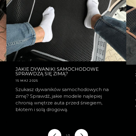
JAKIE DYWANIKI SAMOCHODOWE
SPRAWDZĄ SIĘ ZIMĄ?
15 MAJ 2025
Szukasz dywaników samochodowych na
zimę? Sprawdź, jakie modele najlepiej
chronią wnętrze auta przed śniegiem,
błotem i solą drogową.
z
1
/
3