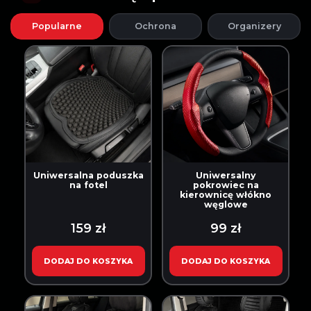
Popularne
Ochrona
Organizery
Uniwersalna poduszka
Uniwersalny
na fotel
pokrowiec na
kierownicę włókno
węglowe
159 zł
99 zł
DODAJ DO KOSZYKA
DODAJ DO KOSZYKA