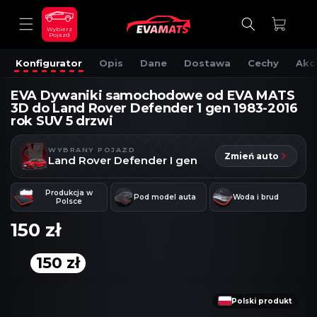
DO
TREŚCI
Koszyk
Wybierz
Pojazd
Konfigurator
Opis
Dane
Dostawa
Cechy
Akc
EVA Dywaniki samochodowe od EVA MATS
3D do Land Rover Defender 1 gen 1983-2016
rok SUV 5 drzwi
WYBRANY POJAZD
Zmień auto
Land Rover Defender I gen
Produkcja w
Pod model auta
Woda i brud
Polsce
150 zł
150 zł
OMIŃ, ABY
RZEJŚĆ
DO
NFORMACJI
Polski produkt
O