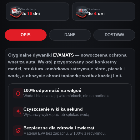
Produkcja
Dostawa
do
10
dni
do
4
dni
OPIS
DANE
DOSTAWA
Oryginalne dywaniki
EVAMATS
— nowoczesna ochrona
wnętrza auta. Wykrój przygotowany pod konkretny
model, struktura komórkowa zatrzymuje błoto, piasek i
wodę, a obszycie chroni tapicerkę wzdłuż każdej linii.
100% odporność na wilgoć
Woda i błoto zostają w komórkach, nie na podłodze.
Czyszczenie w kilka sekund
Wystarczy wytrzepać lub spłukać wodą.
Bezpieczne dla zdrowia i zwierząt
Materiał EVA bez zapachu, w 100% z recyklingu.