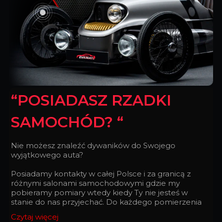
“POSIADASZ RZADKI
SAMOCHÓD? “
Nie możesz znaleźć dywaników do Swojego
wyjątkowego auta?
Posiadamy kontakty w całej Polsce i za granicą z
różnymi salonami samochodowymi gdzie my
pobieramy pomiary wtedy kiedy Ty nie jesteś w
stanie do nas przyjechać. Do każdego pomierzenia
podchodzimy z taką doskonałością, z jaką
Czytaj więcej
zegarmistrz składa zegarek.