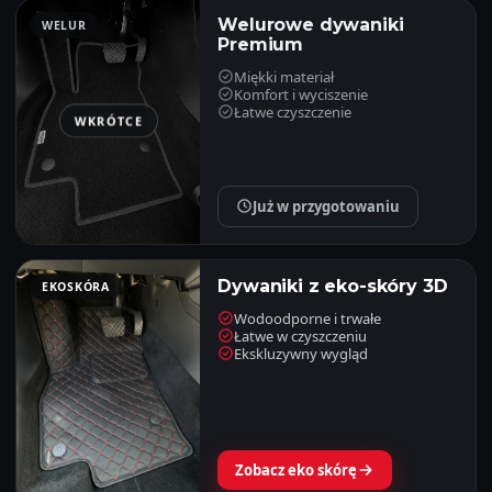
Welurowe dywaniki
WELUR
Premium
Miękki materiał
Komfort i wyciszenie
Łatwe czyszczenie
WKRÓTCE
Już w przygotowaniu
Dywaniki z eko-skóry 3D
EKOSKÓRA
Wodoodporne i trwałe
Łatwe w czyszczeniu
Ekskluzywny wygląd
Zobacz eko skórę