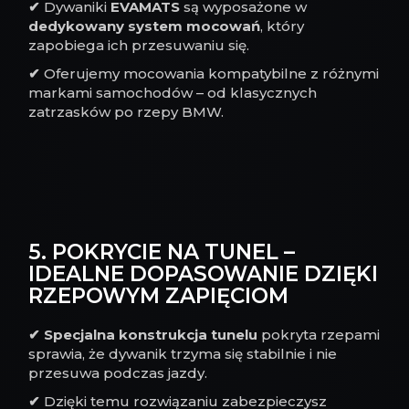
✔
Dywaniki
EVAMATS
są wyposażone w
dedykowany system mocowań
, który
zapobiega ich przesuwaniu się.
✔
Oferujemy mocowania kompatybilne z różnymi
markami samochodów – od klasycznych
zatrzasków po rzepy BMW.
5. POKRYCIE NA TUNEL –
IDEALNE DOPASOWANIE DZIĘKI
RZEPOWYM ZAPIĘCIOM
✔
Specjalna konstrukcja tunelu
pokryta rzepami
sprawia, że dywanik trzyma się stabilnie i nie
przesuwa podczas jazdy.
✔
Dzięki temu rozwiązaniu zabezpieczysz