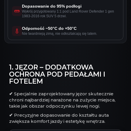
Dopasowanie do 95% podłogi
Wykrój przygotowany 1:1 pod Land Rover Defender 1 gen
1983-2016 rok SUV 5 drzwi.
Odporność −50°C do +50°C
Nie twardnieją zimą, nie odkształcają się latem.
1. JĘZOR – DODATKOWA
OCHRONA POD PEDAŁAMI I
FOTELEM
✔
Specjalnie zaprojektowany jęzor skutecznie
chroni najbardziej narażone na zużycie miejsca,
takie jak obszar odpoczynku lewej nogi.
✔
Precyzyjne dopasowanie do kształtu auta
zwiększa komfort jazdy i estetykę wnętrza.