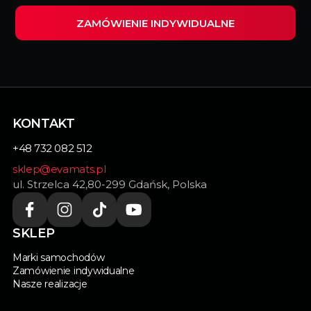
ZAMÓWIENIE INDYWIDUALNE
Wypełnij ten formularz i my zrealizujemy
indywidualnie dopasowane dywaniki do Twojego
samochodu.
KONTAKT
+48 732 082 512
sklep@evamats.pl
ul. Strzelca 42,80-299 Gdańsk, Polska
SKLEP
Marki samochodów
Zamówienie indywidualne
Nasze realizacje