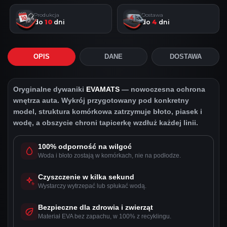
Produkcja
Dostawa
do
10
dni
do
4
dni
OPIS
DANE
DOSTAWA
Oryginalne dywaniki
EVAMATS
— nowoczesna ochrona
wnętrza auta. Wykrój przygotowany pod konkretny
model, struktura komórkowa zatrzymuje błoto, piasek i
wodę, a obszycie chroni tapicerkę wzdłuż każdej linii.
100% odporność na wilgoć
Woda i błoto zostają w komórkach, nie na podłodze.
Czyszczenie w kilka sekund
Wystarczy wytrzepać lub spłukać wodą.
Bezpieczne dla zdrowia i zwierząt
Materiał EVA bez zapachu, w 100% z recyklingu.