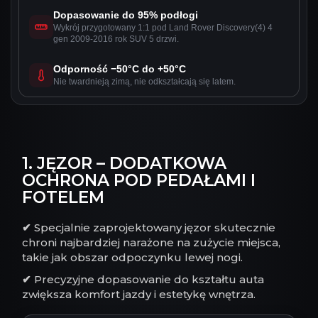
Dopasowanie do 95% podłogi
Wykrój przygotowany 1:1 pod Land Rover Discovery(4) 4
gen 2009-2016 rok SUV 5 drzwi.
Odporność −50°C do +50°C
Nie twardnieją zimą, nie odkształcają się latem.
1. JĘZOR – DODATKOWA
OCHRONA POD PEDAŁAMI I
FOTELEM
✔
Specjalnie zaprojektowany jęzor skutecznie
chroni najbardziej narażone na zużycie miejsca,
takie jak obszar odpoczynku lewej nogi.
✔
Precyzyjne dopasowanie do kształtu auta
zwiększa komfort jazdy i estetykę wnętrza.