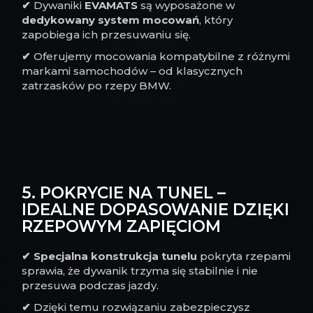
✔
Dywaniki
EVAMATS
są wyposażone w
dedykowany system mocowań
, który
zapobiega ich przesuwaniu się.
✔
Oferujemy mocowania kompatybilne z różnymi
markami samochodów – od klasycznych
zatrzasków po rzepy BMW.
5. POKRYCIE NA TUNEL –
IDEALNE DOPASOWANIE DZIĘKI
RZEPOWYM ZAPIĘCIOM
✔
Specjalna konstrukcja tunelu
pokryta rzepami
sprawia, że dywanik trzyma się stabilnie i nie
przesuwa podczas jazdy.
✔
Dzięki temu rozwiązaniu zabezpieczysz