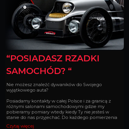
“POSIADASZ RZADKI
SAMOCHÓD? “
Nie możesz znaleźć dywaników do Swojego
wyjątkowego auta?
Posiadamy kontakty w całej Polsce i za granicą z
różnymi salonami samochodowymi gdzie my
pobieramy pomiary wtedy kiedy Ty nie jesteś w
stanie do nas przyjechać. Do każdego pomierzenia
podchodzimy z taką doskonałością, z jaką
Czytaj więcej
zegarmistrz składa zegarek.