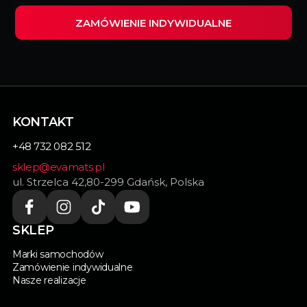
ZAMÓWIENIE INDYWIDUALNE
Wypełnij ten formularz i my zrealizujemy
indywidualnie dopasowane dywaniki do Twojego
samochodu.
KONTAKT
+48 732 082 512
sklep@evamats.pl
ul. Strzelca 42,80-299 Gdańsk, Polska
SKLEP
Marki samochodów
Zamówienie indywidualne
Nasze realizacje