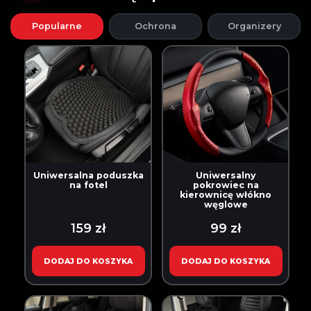
Popularne
Ochrona
Organizery
Uniwersalna poduszka
Uniwersalny
na fotel
pokrowiec na
kierownicę włókno
węglowe
159 zł
99 zł
DODAJ DO KOSZYKA
DODAJ DO KOSZYKA