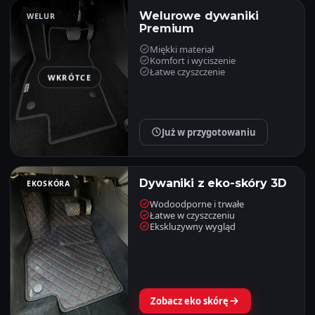
Welurowe dywaniki
WELUR
Premium
Miękki materiał
Komfort i wyciszenie
Łatwe czyszczenie
WKRÓTCE
Już w przygotowaniu
Dywaniki z eko-skóry 3D
EKOSKÓRA
Wodoodporne i trwałe
Łatwe w czyszczeniu
Ekskluzywny wygląd
Zobacz eko skórę