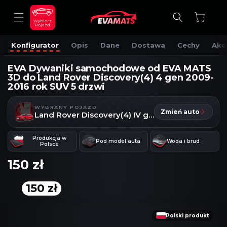
DO
TREŚCI
Koszyk
Wybierz
Pojazd
Konfigurator
Opis
Dane
Dostawa
Cechy
Akc
EVA Dywaniki samochodowe od EVA MATS
3D do Land Rover Discovery(4) 4 gen 2009-
2016 rok SUV 5 drzwi
WYBRANY POJAZD
Zmień auto
Land Rover Discovery(4) IV gen
Produkcja w
Pod model auta
Woda i brud
Polsce
150 zł
150 zł
OMIŃ, ABY
RZEJŚĆ
DO
NFORMACJI
Polski produkt
O