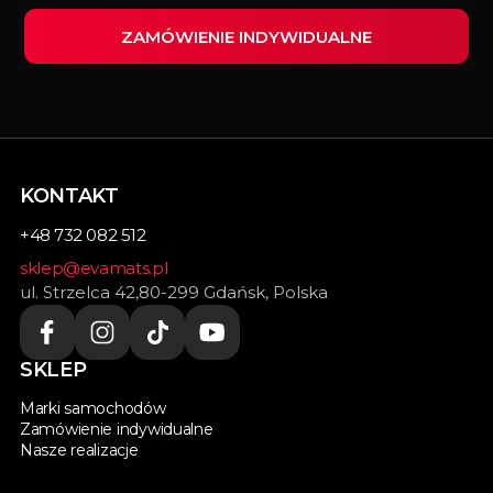
ZAMÓWIENIE INDYWIDUALNE
Wypełnij ten formularz i my zrealizujemy
indywidualnie dopasowane dywaniki do Twojego
samochodu.
KONTAKT
+48 732 082 512
sklep@evamats.pl
ul. Strzelca 42,80-299 Gdańsk, Polska
SKLEP
Marki samochodów
Zamówienie indywidualne
Nasze realizacje