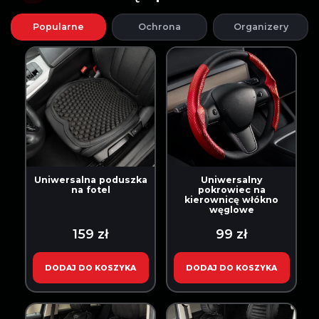
Popularne
Ochrona
Organizery
Uniwersalna poduszka
Uniwersalny
na fotel
pokrowiec na
kierownicę włókno
węglowe
159 zł
99 zł
DODAJ DO KOSZYKA
DODAJ DO KOSZYKA