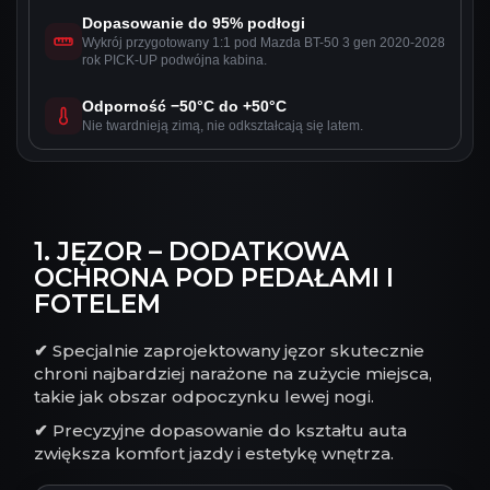
Dopasowanie do 95% podłogi
Wykrój przygotowany 1:1 pod Mazda BT-50 3 gen 2020-2028
rok PICK-UP podwójna kabina.
Odporność −50°C do +50°C
Nie twardnieją zimą, nie odkształcają się latem.
1. JĘZOR – DODATKOWA
OCHRONA POD PEDAŁAMI I
FOTELEM
✔
Specjalnie zaprojektowany jęzor skutecznie
chroni najbardziej narażone na zużycie miejsca,
takie jak obszar odpoczynku lewej nogi.
✔
Precyzyjne dopasowanie do kształtu auta
zwiększa komfort jazdy i estetykę wnętrza.