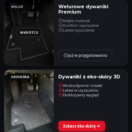
Welurowe dywaniki
WELUR
Premium
Miękki materiał
Komfort i wyciszenie
Łatwe czyszczenie
WKRÓTCE
Już w przygotowaniu
Dywaniki z eko-skóry 3D
EKOSKÓRA
Wodoodporne i trwałe
Łatwe w czyszczeniu
Ekskluzywny wygląd
Zobacz eko skórę