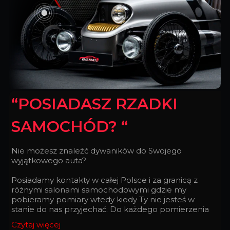
“POSIADASZ RZADKI
SAMOCHÓD? “
Nie możesz znaleźć dywaników do Swojego
wyjątkowego auta?
Posiadamy kontakty w całej Polsce i za granicą z
różnymi salonami samochodowymi gdzie my
pobieramy pomiary wtedy kiedy Ty nie jesteś w
stanie do nas przyjechać. Do każdego pomierzenia
podchodzimy z taką doskonałością, z jaką
Czytaj więcej
zegarmistrz składa zegarek.