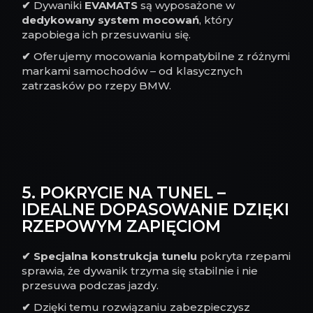
✔
Dywaniki
EVAMATS
są wyposażone w
dedykowany system mocowań
, który
zapobiega ich przesuwaniu się.
✔
Oferujemy mocowania kompatybilne z różnymi
markami samochodów – od klasycznych
zatrzasków po rzepy BMW.
5. POKRYCIE NA TUNEL –
IDEALNE DOPASOWANIE DZIĘKI
RZEPOWYM ZAPIĘCIOM
✔
Specjalna konstrukcja tunelu
pokryta rzepami
sprawia, że dywanik trzyma się stabilnie i nie
przesuwa podczas jazdy.
✔
Dzięki temu rozwiązaniu zabezpieczysz