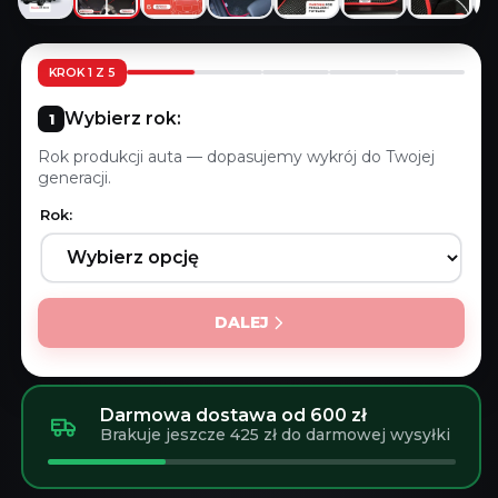
KROK 1 Z 5
Wybierz rok:
Rok produkcji auta — dopasujemy wykrój do Twojej
generacji.
Rok:
DALEJ
Darmowa dostawa od 600 zł
Brakuje jeszcze 425 zł do darmowej wysyłki