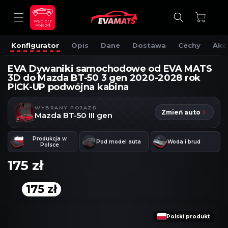
DO
TREŚCI
Koszyk
Wybierz
Pojazd
Konfigurator
Opis
Dane
Dostawa
Cechy
Akc
EVA Dywaniki samochodowe od EVA MATS
3D do Mazda BT-50 3 gen 2020-2028 rok
PICK-UP podwójna kabina
WYBRANY POJAZD
Zmień auto
Mazda BT-50 III gen
Produkcja w
Pod model auta
Woda i brud
Polsce
175 zł
175 zł
OMIŃ, ABY
RZEJŚĆ
DO
NFORMACJI
Polski produkt
O