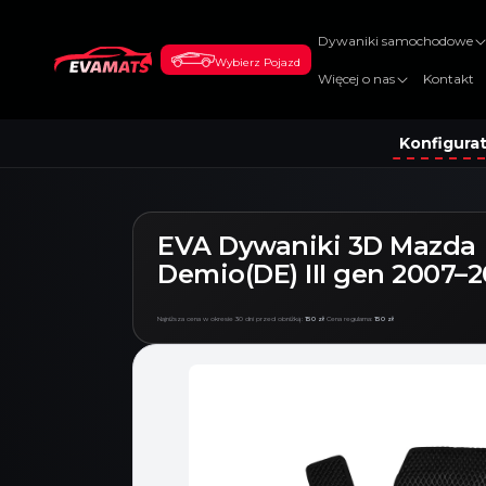
DO
TREŚCI
Dywaniki samochodowe
Wybierz Pojazd
Więcej o nas
Kontakt
Konfigura
EVA Dywaniki 3D Mazda
Demio(DE) III gen 2007–2
Najniższa cena w okresie 30 dni przed obniżką:
150 zł
Cena regularna:
150 zł