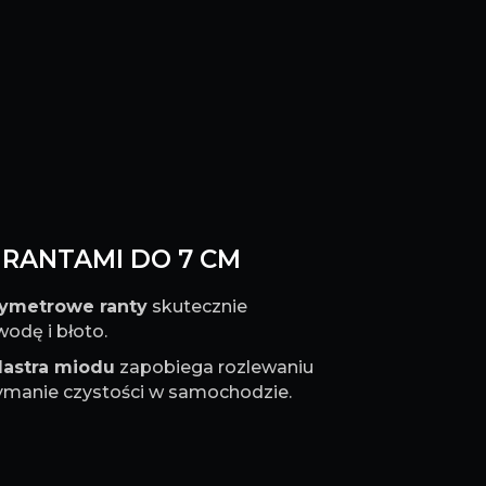
Z RANTAMI DO 7 CM
tymetrowe ranty
skutecznie
odę i błoto.
lastra miodu
zapobiega rozlewaniu
rzymanie czystości w samochodzie.