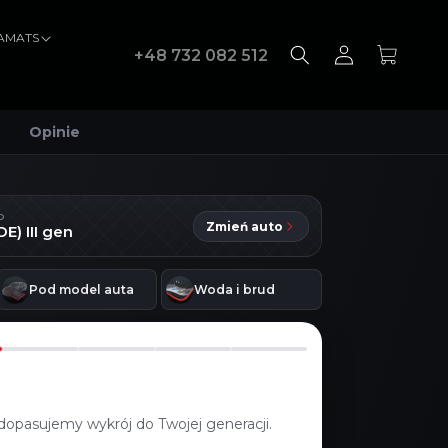
VAMATS
Zaloguj
Koszyk
+48 732 082 512
się
Opinie
D
Zmień auto
) III gen
Pod model auta
Woda i brud
dopasujemy wykrój do Twojej generacji.