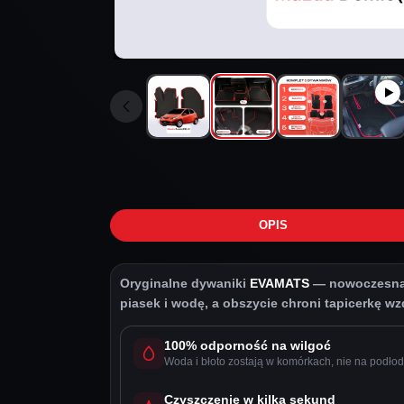
OPIS
Oryginalne dywaniki
EVAMATS
— nowoczesna o
piasek i wodę, a obszycie chroni tapicerkę wzdł
100% odporność na wilgoć
Woda i błoto zostają w komórkach, nie na podłod
Czyszczenie w kilka sekund