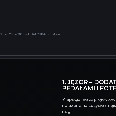
 3 gen 2007-2014 rok HATCHBACK 5 drzwi.
1. JĘZOR – DO
PEDAŁAMI I FOT
✔
Specjalnie zaprojektowa
narażone na zużycie miejs
nogi.