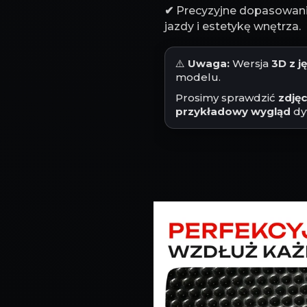
✔
Precyzyjne dopasowanie
jazdy i estetykę wnętrza.
⚠️
Uwaga:
Wersja
3D z 
modelu.
Prosimy sprawdzić
zdję
przykładowy wygląd
dy