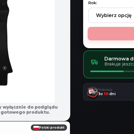
Rok:
Darmowa do
Brakuje jeszc
Produkcja
do
10
dni
y wyłącznie do podglądu
em gotowego produktu.
Polski produkt