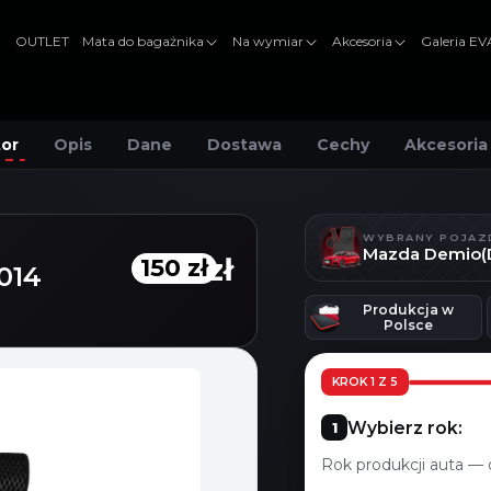
OUTLET
Mata do bagażnika
Na wymiar
Akcesoria
Galeria E
tor
Opis
Dane
Dostawa
Cechy
Akcesoria
WYBRANY POJAZ
Mazda Demio(DE
150 zł
150 zł
014
Produkcja w
Polsce
KROK 1 Z 5
Wybierz rok:
Rok produkcji auta — 