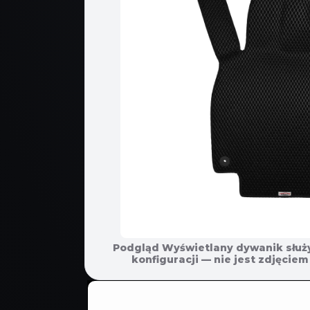
Podgląd Wyświetlany dywanik służ
POMIŃ, ABY
konfiguracji — nie jest zdjęci
PRZEJŚĆ
DO
INFORMACJI
O