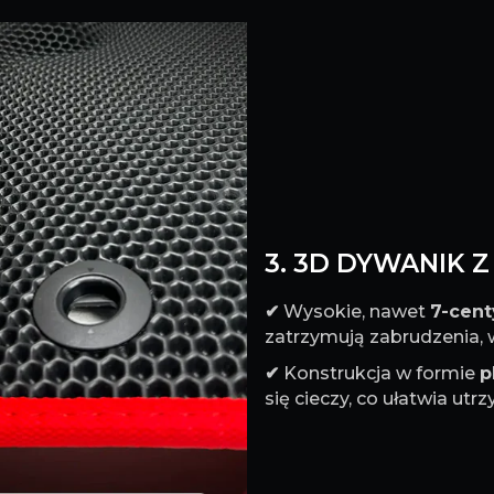
3. 3D DYWANIK 
✔
Wysokie, nawet
7-cen
zatrzymują zabrudzenia, w
✔
Konstrukcja w formie
p
się cieczy, co ułatwia ut