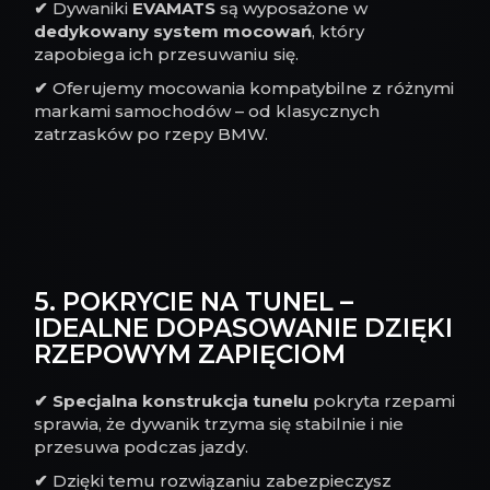
✔
Dywaniki
EVAMATS
są wyposażone w
dedykowany system mocowań
, który
zapobiega ich przesuwaniu się.
✔
Oferujemy mocowania kompatybilne z różnymi
markami samochodów – od klasycznych
zatrzasków po rzepy BMW.
5. POKRYCIE NA TUNEL –
IDEALNE DOPASOWANIE DZIĘKI
RZEPOWYM ZAPIĘCIOM
✔
Specjalna konstrukcja tunelu
pokryta rzepami
sprawia, że dywanik trzyma się stabilnie i nie
przesuwa podczas jazdy.
✔
Dzięki temu rozwiązaniu zabezpieczysz