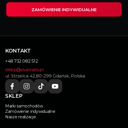
ZAMÓWIENIE INDYWIDUALNE
Wypełnij ten formularz i my zrealizujemy
indywidualnie dopasowane dywaniki do Twojego
samochodu.
KONTAKT
+48 732 082 512
sklep@evamats.pl
ul. Strzelca 42,80-299 Gdańsk, Polska
SKLEP
Marki samochodów
Zamówienie indywidualne
Nasze realizacje