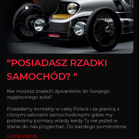
“POSIADASZ RZADKI
SAMOCHÓD? “
Nie możesz znaleźć dywaników do Swojego
wyjątkowego auta?
Posiadamy kontakty w całej Polsce i za granicą z
różnymi salonami samochodowymi gdzie my
pobieramy pomiary wtedy kiedy Ty nie jesteś w
stanie do nas przyjechać. Do każdego pomierzenia
podchodzimy z taką doskonałością, z jaką
Czytaj więcej
zegarmistrz składa zegarek.