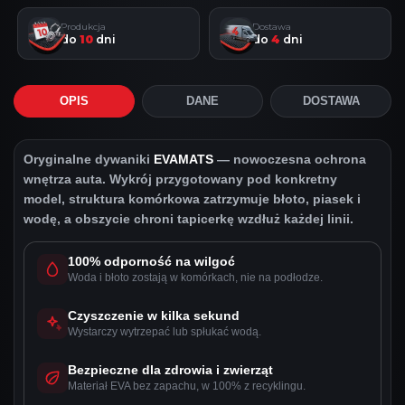
Produkcja
Dostawa
do
10
dni
do
4
dni
OPIS
DANE
DOSTAWA
Oryginalne dywaniki
EVAMATS
— nowoczesna ochrona
wnętrza auta. Wykrój przygotowany pod konkretny
model, struktura komórkowa zatrzymuje błoto, piasek i
wodę, a obszycie chroni tapicerkę wzdłuż każdej linii.
100% odporność na wilgoć
Woda i błoto zostają w komórkach, nie na podłodze.
Czyszczenie w kilka sekund
Wystarczy wytrzepać lub spłukać wodą.
Bezpieczne dla zdrowia i zwierząt
Materiał EVA bez zapachu, w 100% z recyklingu.