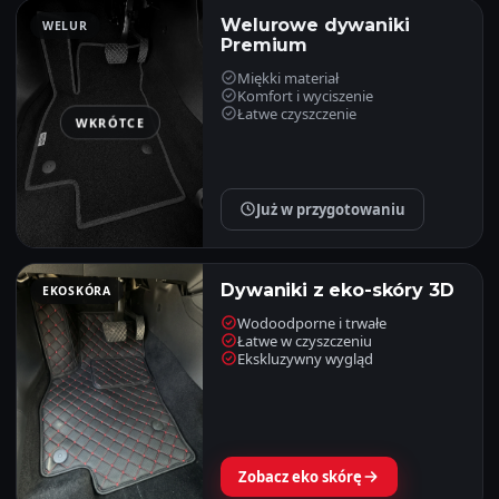
Welurowe dywaniki
WELUR
Premium
Miękki materiał
Komfort i wyciszenie
Łatwe czyszczenie
WKRÓTCE
Już w przygotowaniu
Dywaniki z eko-skóry 3D
EKOSKÓRA
Wodoodporne i trwałe
Łatwe w czyszczeniu
Ekskluzywny wygląd
Zobacz eko skórę