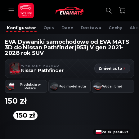
DO
TREŚCI
Koszyk
Wybierz
Pojazd
Konfigurator
Opis
Dane
Dostawa
Cechy
Akc
EVA Dywaniki samochodowe od EVA MATS
3D do Nissan Pathfinder(R53) V gen 2021-
2028 rok SUV
WYBRANY POJAZD
Zmień auto
Nissan Pathfinder
Produkcja w
Pod model auta
Woda i brud
Polsce
150 zł
150 zł
OMIŃ, ABY
RZEJŚĆ
DO
NFORMACJI
Polski produkt
O