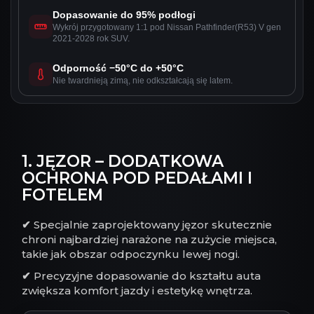
Dopasowanie do 95% podłogi
Wykrój przygotowany 1:1 pod Nissan Pathfinder(R53) V gen
2021-2028 rok SUV.
Odporność −50°C do +50°C
Nie twardnieją zimą, nie odkształcają się latem.
1. JĘZOR – DODATKOWA
OCHRONA POD PEDAŁAMI I
FOTELEM
✔
Specjalnie zaprojektowany jęzor skutecznie
chroni najbardziej narażone na zużycie miejsca,
takie jak obszar odpoczynku lewej nogi.
✔
Precyzyjne dopasowanie do kształtu auta
zwiększa komfort jazdy i estetykę wnętrza.