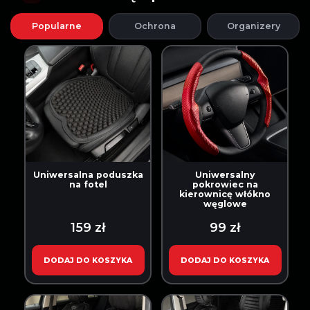
Popularne
Ochrona
Organizery
Uniwersalna poduszka
Uniwersalny
na fotel
pokrowiec na
kierownicę włókno
węglowe
159 zł
99 zł
DODAJ DO KOSZYKA
DODAJ DO KOSZYKA