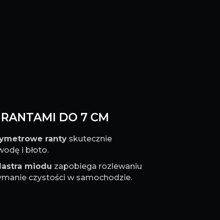
Z RANTAMI DO 7 CM
tymetrowe ranty
skutecznie
odę i błoto.
lastra miodu
zapobiega rozlewaniu
rzymanie czystości w samochodzie.