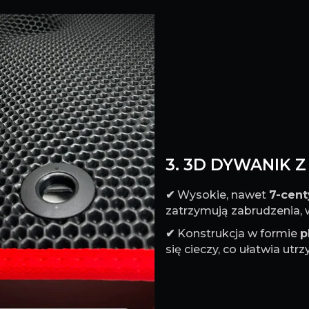
3. 3D DYWANIK 
✔
Wysokie, nawet
7-cen
zatrzymują zabrudzenia, w
✔
Konstrukcja w formie
p
się cieczy, co ułatwia ut