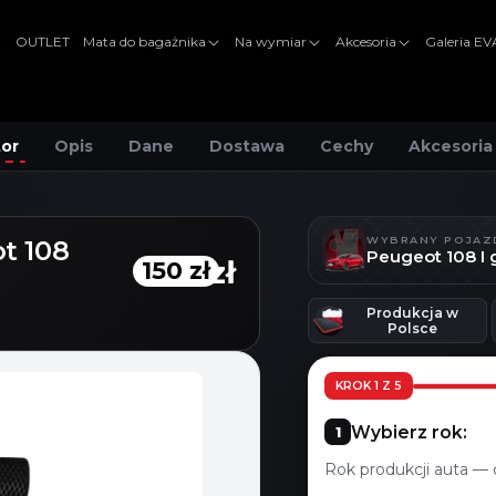
OUTLET
Mata do bagażnika
Na wymiar
Akcesoria
Galeria E
tor
Opis
Dane
Dostawa
Cechy
Akcesoria
WYBRANY POJAZ
t 108
Peugeot 108 I
150 zł
150 zł
Produkcja w
Polsce
KROK 1 Z 5
Wybierz rok:
Rok produkcji auta — 