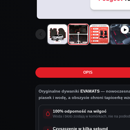
OPIS
Oryginalne dywaniki
EVAMATS
— nowoczesna o
piasek i wodę, a obszycie chroni tapicerkę wzdł
100% odporność na wilgoć
Woda i błoto zostają w komórkach, nie na podłod
Czyszczenie w kilka sekund