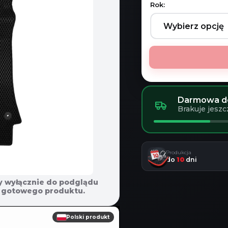
Rok:
Darmowa do
Brakuje jeszc
Produkcja
do
10
dni
y wyłącznie do podglądu
em gotowego produktu.
Polski produkt