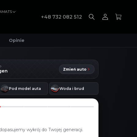
VAMATS
Zaloguj
Koszyk
+48 732 082 512
się
Opinie
D
Zmień auto
 gen
Pod model auta
Woda i brud
dopasujemy wykrój do Twojej generacji.