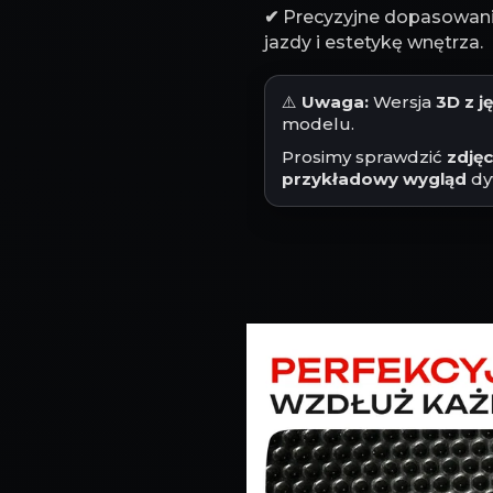
✔
Precyzyjne dopasowanie
jazdy i estetykę wnętrza.
⚠️
Uwaga:
Wersja
3D z 
modelu.
Prosimy sprawdzić
zdję
przykładowy wygląd
dy