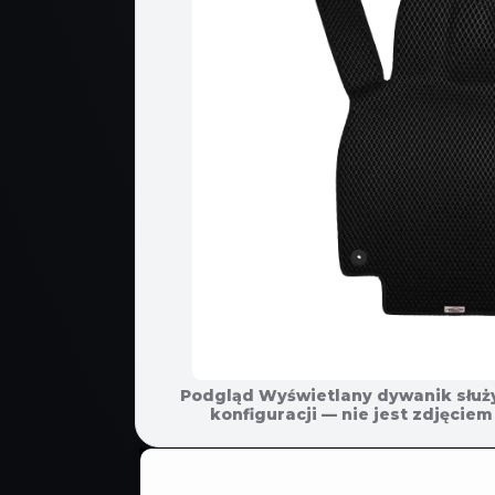
Podgląd Wyświetlany dywanik służ
POMIŃ, ABY
konfiguracji — nie jest zdjęci
PRZEJŚĆ
DO
INFORMACJI
O