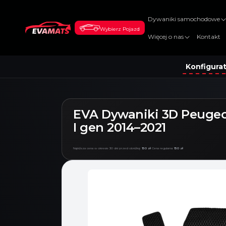
DO
TREŚCI
Dywaniki samochodowe
Wybierz Pojazd
Więcej o nas
Kontakt
Konfigura
EVA Dywaniki 3D Peugeo
I gen 2014–2021
Najniższa cena w okresie 30 dni przed obniżką:
150 zł
Cena regularna:
150 zł