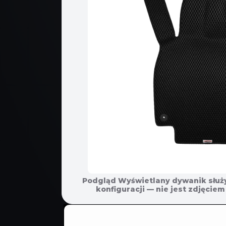
Podgląd Wyświetlany dywanik służ
POMIŃ, ABY
konfiguracji — nie jest zdjęci
PRZEJŚĆ
DO
INFORMACJI
O