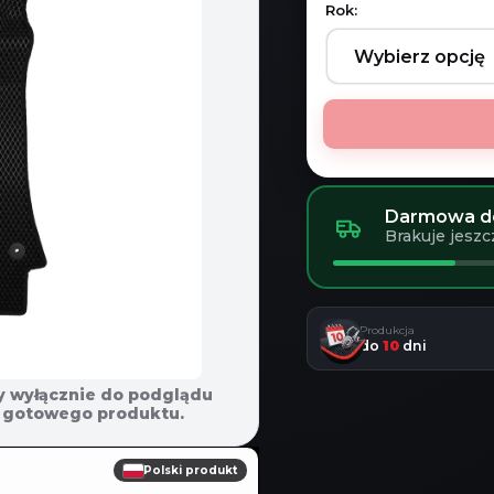
Rok:
Darmowa do
Brakuje jeszc
Produkcja
do
10
dni
y wyłącznie do podglądu
em gotowego produktu.
Polski produkt