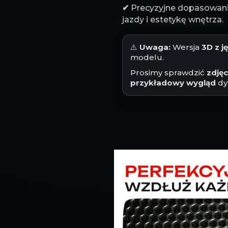
✔
Precyzyjne dopasowanie
jazdy i estetykę wnętrza.
⚠️
Uwaga:
Wersja
3D z 
modelu.
Prosimy sprawdzić
zdję
przykładowy wygląd
dy