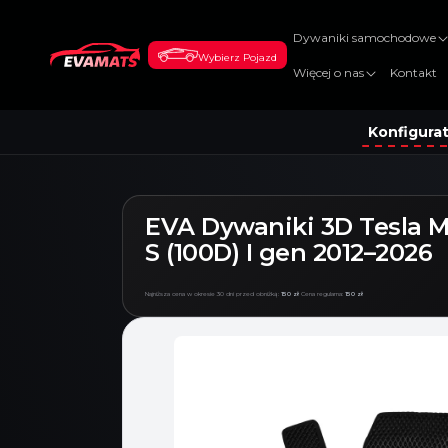
DO
TREŚCI
Dywaniki samochodowe
Wybierz Pojazd
Więcej o nas
Kontakt
Konfigura
EVA Dywaniki 3D Tesla 
S (100D) I gen 2012–2026
Najniższa cena w okresie 30 dni przed obniżką:
150 zł
Cena regularna:
150 zł