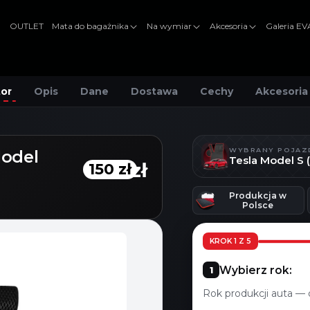
OUTLET
Mata do bagażnika
Na wymiar
Akcesoria
Galeria E
tor
Opis
Dane
Dostawa
Cechy
Akcesoria
WYBRANY POJAZ
Model
Tesla Model S 
150 zł
150 zł
Produkcja w
Polsce
KROK 1 Z 5
Wybierz rok:
Rok produkcji auta — 