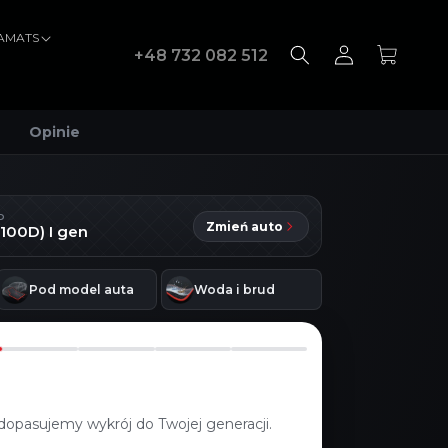
VAMATS
Zaloguj
Koszyk
+48 732 082 512
się
Opinie
D
Zmień auto
(100D) I gen
Pod model auta
Woda i brud
dopasujemy wykrój do Twojej generacji.