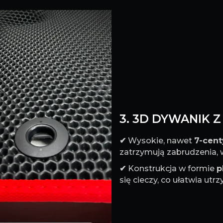
3. 3D DYWANIK 
✔
Wysokie, nawet
7-cen
zatrzymują zabrudzenia, w
✔
Konstrukcja w formie
p
się cieczy, co ułatwia ut