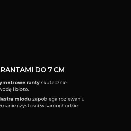
Z RANTAMI DO 7 CM
tymetrowe ranty
skutecznie
odę i błoto.
lastra miodu
zapobiega rozlewaniu
rzymanie czystości w samochodzie.