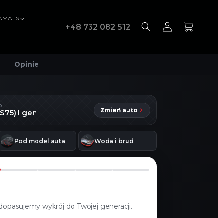
VAMATS
Zaloguj
Koszyk
+48 732 082 512
się
Opinie
D
Zmień auto
S75) I gen
Pod model auta
Woda i brud
dopasujemy wykrój do Twojej generacji.