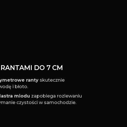
Z RANTAMI DO 7 CM
tymetrowe ranty
skutecznie
odę i błoto.
lastra miodu
zapobiega rozlewaniu
rzymanie czystości w samochodzie.