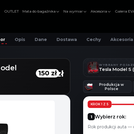
OUTLET
Mata do bagażnika
Na wymiar
Akcesoria
Galeria E
tor
Opis
Dane
Dostawa
Cechy
Akcesoria
WYBRANY POJAZ
Model
Tesla Model S (
150 zł
150 zł
Produkcja w
Polsce
KROK 1 Z 5
Wybierz rok:
Rok produkcji auta — 