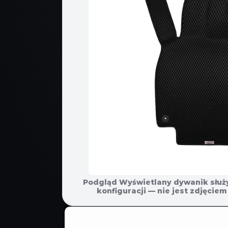
Podgląd Wyświetlany dywanik służ
POMIŃ, ABY
konfiguracji — nie jest zdjęci
PRZEJŚĆ
DO
INFORMACJI
O