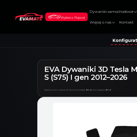
DO
TREŚCI
Dywaniki samochodowe
Wybierz Pojazd
Więcej o nas
Kontakt
Konfigura
EVA Dywaniki 3D Tesla 
S (S75) I gen 2012–2026
Najniższa cena w okresie 30 dni przed obniżką:
150 zł
Cena regularna:
150 zł