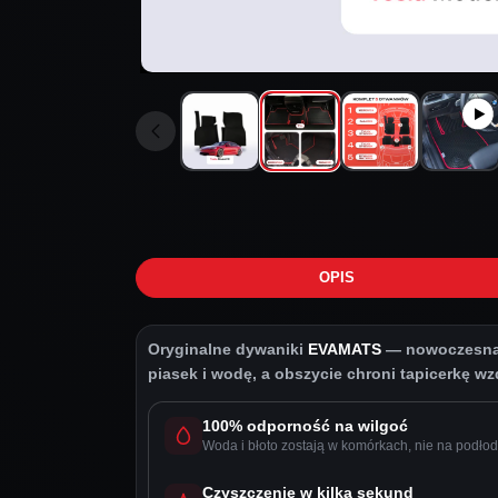
OPIS
Oryginalne dywaniki
EVAMATS
— nowoczesna o
piasek i wodę, a obszycie chroni tapicerkę wzdł
100% odporność na wilgoć
Woda i błoto zostają w komórkach, nie na podłod
Czyszczenie w kilka sekund