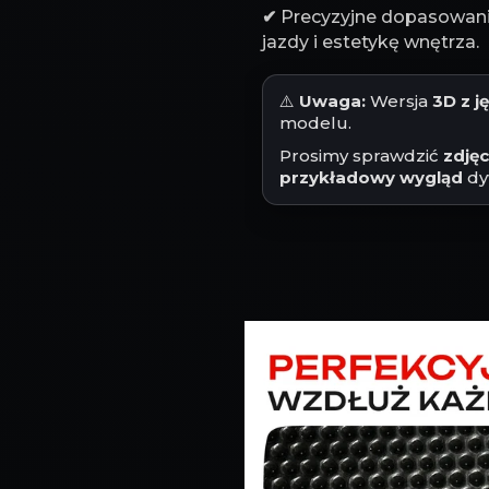
✔
Precyzyjne dopasowanie
jazdy i estetykę wnętrza.
⚠️
Uwaga:
Wersja
3D z 
modelu.
Prosimy sprawdzić
zdję
przykładowy wygląd
dy