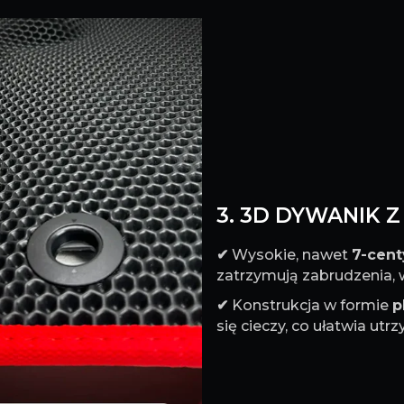
3. 3D DYWANIK 
✔
Wysokie, nawet
7-cen
zatrzymują zabrudzenia, w
✔
Konstrukcja w formie
p
się cieczy, co ułatwia ut