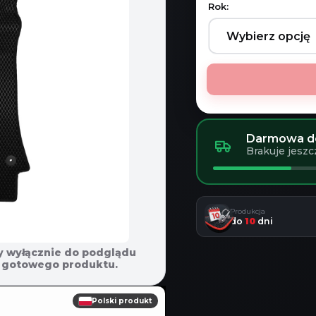
Rok:
Darmowa do
Brakuje jeszc
Produkcja
do
10
dni
y wyłącznie do podglądu
em gotowego produktu.
Polski produkt