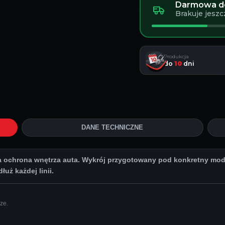
Darmowa do
Brakuje jeszc
Produkcja
do
10
dni
DANE TECHNICZNE
chrona wnętrza auta. Wykrój przygotowany pod konkretny model
uż każdej linii.
ze.