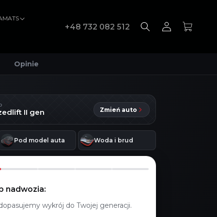
VAMATS
Zaloguj
Koszyk
+48 732 082 512
się
Opinie
D
Zmień auto
edlift II gen
Pod model auta
Woda i brud
yp nadwozia:
dopasujemy wykrój do Twojej generacji.