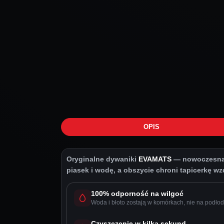
OPIS
Oryginalne dywaniki
EVAMATS
— nowoczesna o
piasek i wodę, a obszycie chroni tapicerkę wzdł
100% odporność na wilgoć
Woda i błoto zostają w komórkach, nie na podłod
Czyszczenie w kilka sekund