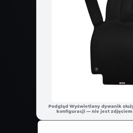
Podgląd Wyświetlany dywanik służ
POMIŃ, ABY
konfiguracji — nie jest zdjęci
PRZEJŚĆ
DO
INFORMACJI
O