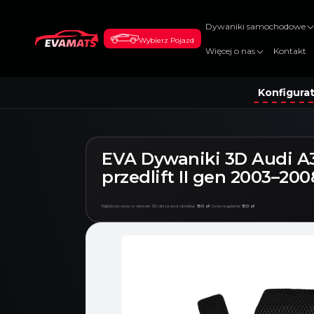
DO
TREŚCI
Dywaniki samochodowe
Wybierz Pojazd
Więcej o nas
Kontakt
Konfigura
EVA Dywaniki 3D Audi A
przedlift II gen 2003–200
Najniższa cena w okresie 30 dni przed obniżką:
150 zł
Cena regularna:
150 zł