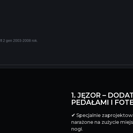
ft 2 gen 2003-2008 rok.
1. JĘZOR – DO
PEDAŁAMI I FOT
✔
Specjalnie zaprojektowa
narażone na zużycie miejs
nogi.