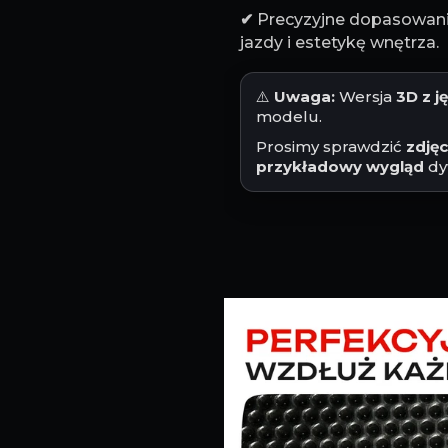
✔
Precyzyjne dopasowanie
jazdy i estetykę wnętrza.
⚠️
Uwaga:
Wersja
3D z 
modelu.
Prosimy sprawdzić
zdję
przykładowy wygląd
dy