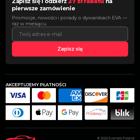
Zapisz się i odbierz
27 zł rabatu
na
pierwsze zamówienie
Promocje, nowości i porady o dywanikach EVA —
raz w miesiącu
Zapisz się
AKCEPTUJEMY PŁATNOŚCI
© 2026
Evamats Poland