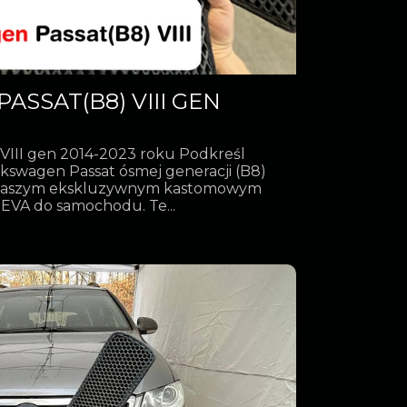
SSAT(B8) VIII GEN
VIII gen 2014-2023 roku Podkreśl
olkswagen Passat ósmej generacji (B8)
ki naszym ekskluzywnym kastomowym
EVA do samochodu. Te...