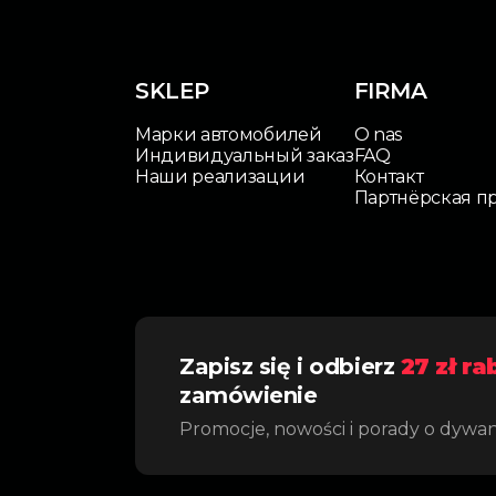
SKLEP
FIRMA
Марки автомобилей
O nas
Индивидуальный заказ
FAQ
Наши реализации
Контакт
Партнёрская п
Zapisz się i odbierz
27 zł ra
zamówienie
Promocje, nowości i porady o dywa