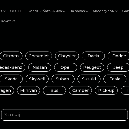
ля
OUTLET
Коврик багажника
На заказ
Аксессуары
Gal
Контакт
Citroen
Chevrolet
Chrysler
Dacia
Dodge
edes-Benz
Nissan
Opel
Peugeot
Jeep
Skoda
Skywell
Subaru
Suzuki
Tesla
wagen
Minivan
Bus
Camper
Pick-up