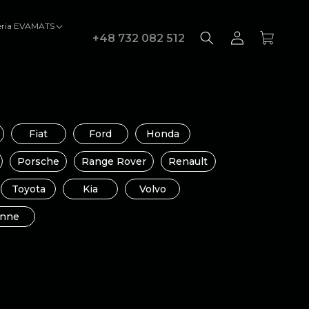
eria EVAMATS
Войти
Корзина
+48 732 082 512
Fiat
Ford
Honda
Porsche
Range Rover
Renault
Toyota
Kia
Volvo
Inne