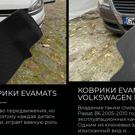
КОВРИКИ EVA
ИКИ EVAMATS
VOLKSWAGEN PA
..
Владение таким стил
тво передвижения, но
Passat B6 2005-2010 г
оэтому каждая деталь
эксплуатационных кач
ки, играет важную роль
Одним из ключевых э
изысканный вид и...