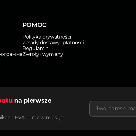
POMOC
Polityka prywatności
Zasady dostawy i płatności
Regulamin
рограмма
Zwroty i wymiany
batu
na pierwsze
nikach EVA — raz w miesiącu