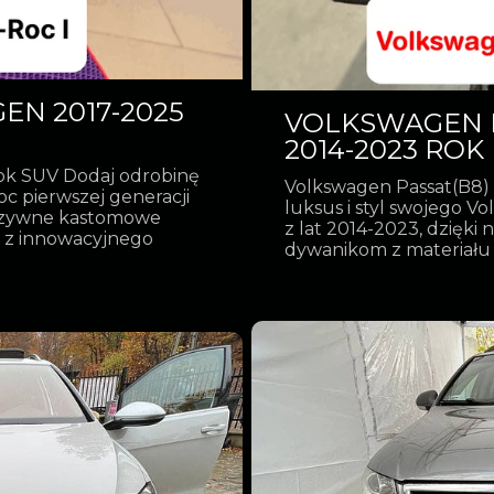
EN 2017-2025
VOLKSWAGEN PA
2014-2023 ROK
ok SUV Dodaj odrobinę
Volkswagen Passat(B8) 
c pierwszej generacji
luksus i styl swojego V
luzywne kastomowe
z lat 2014-2023, dzię
 z innowacyjnego
dywanikom z materiału 