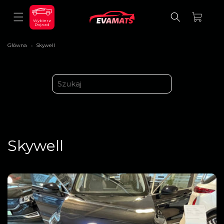
ДО
ВМІСТУ
Кошик
Wybierz
Pojazd
Główna
Skywell
>
Skywell