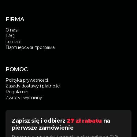
FIRMA
O nas
FAQ
контакт
Партнерська програма
POMOC
Polityka prywatności
Zasady dostawy i płatności
Regulamin
Zwroty i wymiany
Zapisz się i odbierz
27 zł rabatu
na
pierwsze zamówienie
Promocje, nowości i porady o dywanikach EVA —