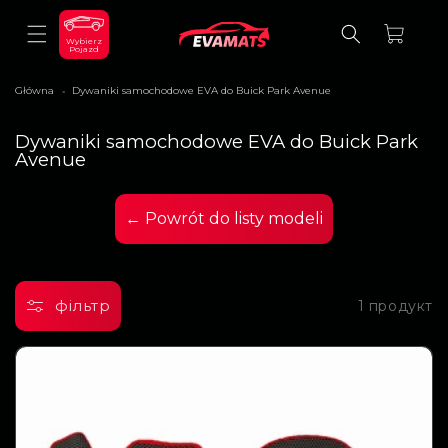
ДО
ВМІСТУ
Кошик
Wybierz
Pojazd
Główna
Dywaniki samochodowe EVA do Buick Park Avenue
>
К
Dywaniki samochodowe EVA do Buick Park
о
Avenue
л
е
к
← Powrót do listy modeli
ц
і
я
:
фільтр
1 продукт