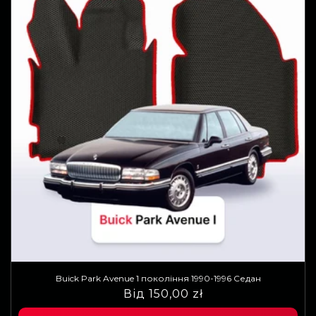
Buick Park Avenue 1 покоління 1990-1996 Седан
Звичайна
Ціна
Від 150,00 zł
ціна
продажу