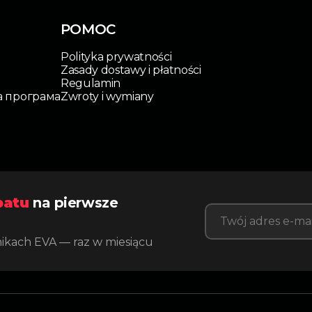
POMOC
Polityka prywatności
Zasady dostawy i płatności
Regulamin
а програма
Zwroty i wymiany
batu
na pierwsze
nikach EVA — raz w miesiącu