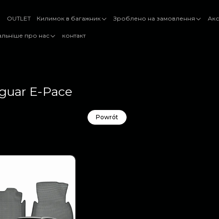
OUTLET
Килимок в багажник
Зроблено на замовлення
Акс
альніше про нас
контакт
guar E-Pace
Powrót