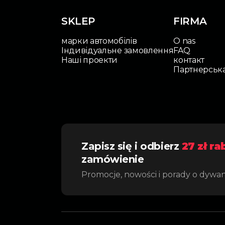
SKLEP
FIRMA
марки автомобілів
O nas
Індивідуальне замовлення
FAQ
Наші проекти
контакт
Партнерськ
Zapisz się i odbierz
27 zł ra
zamówienie
Promocje, nowości i porady o dywa