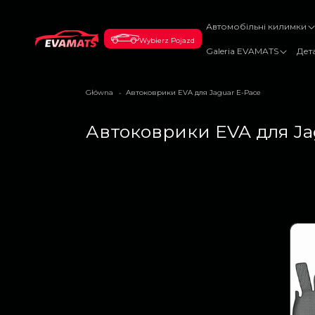
ДО
ВМІСТУ
Автомобільні килимки
Wybierz Pojazd
Galeria EVAMATS
Дет
Główna
Автоковрики EVA для Jaguar E-Pace
>
К
Автоковрики EVA для Ja
о
л
е
к
ц
і
я
: