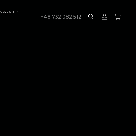
есуари
авторизуватися
Кошик
+48 732 082 512